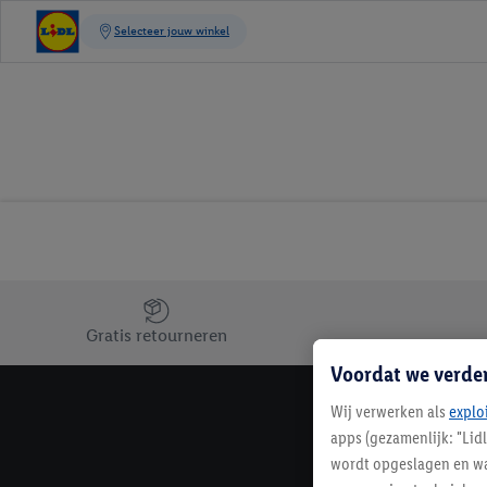
Jouw voordelen bij ons als Lidl webshop klant
Gratis retourneren
Voordat we verde
Wij verwerken als
explo
apps (gezamenlijk: "Lid
wordt opgeslagen en wa