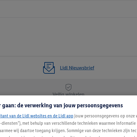
Lidl Nieuwsbrief
Veilig winkelen
r gaan: de verwerking van jouw persoonsgegevens
itant van de Lidl websites en de Lidl app
Lidl Nieuwsbrief
jouw persoonsgegevens op onze w
l-diensten"), met behulp van verschillende technieken waarmee informati
Schrijf je in
armee wij daartoe toegang krijgen. Sommige van deze technieken zijn tec