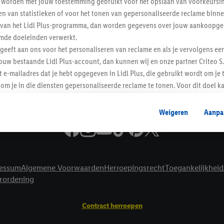
worden met jouw toestemming gebruikt voor het opslaan van voorkeursins
Informatie
n van statistieken of voor het tonen van gepersonaliseerde reclame binne
ent van het Lidl Plus-programma, dan worden gegevens over jouw aankoopge
mde doeleinden verwerkt.
 geeft aan ons voor het personaliseren van reclame en als je vervolgens ee
ouw bestaande Lidl Plus-account, dan kunnen wij en onze partner Criteo S.
t e-mailadres dat je hebt opgegeven in Lidl Plus, die gebruikt wordt om je 
om je in die diensten gepersonaliseerde reclame te tonen. Voor dit doel k
mengevoegd met andere identifiers of met identifiers die door Criteo S.A. 
Weigeren
Aanpa
mming geeft, dan kunnen retargeting advertenties worden weergegeven voo
etoond (bijvoorbeeld door het product in een winkelmandje van een online
. De retargeting advertenties kunnen op verschillende eindapparaten en b
ergegeven, als verschillende eindapparaten en Lidl-diensten, met behulp
essum
Algemene Voorwaarden
Herroepingsrecht
Toegankelijkheid
ele andere identifiers of met identifiers waarover Criteo S.A. beschikt, a
erordening
je aangeven met welke cookies en vergelijkbare technieken en met welke
e instemt. Verder kan je er meer informatie vinden over de gegevensverw
Contract herroepen
eren", kies je voor de optie dat er enkel technisch noodzakelijke cookies 