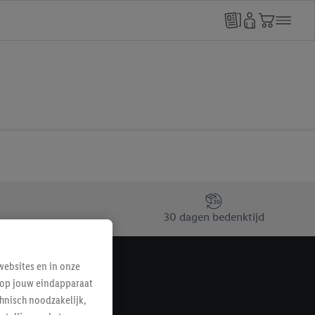
30 dagen bedenktijd
ebsites en in onze
e op jouw eindapparaat
hnisch noodzakelijk,