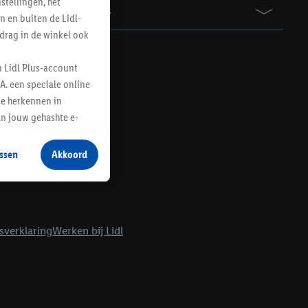
tellingen, het
Awards
n en buiten de Lidl-
drag in de winkel ook
n Lidl Plus-account
A. een speciale online
te herkennen in
an jouw gehashte e-
aan jou zijn
ssen
Akkoord
r producten waarin je
 winkel te plaatsen
innen verschillende
 van jouw gehashte e-
sverklaring
Werken bij Lidl
an jou kunnen worden
erking.
en vergelijkbare