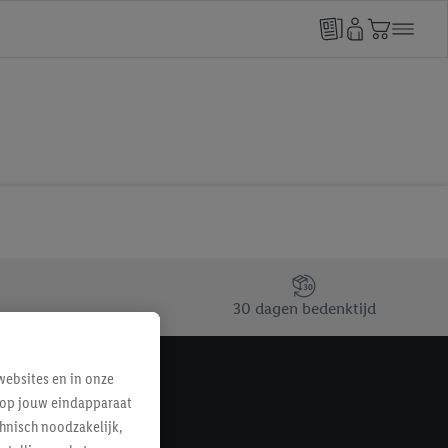
30 dagen bedenktijd
ebsites en in onze
e op jouw eindapparaat
hnisch noodzakelijk,