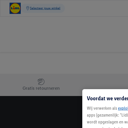
Jouw voordelen bij ons als Lidl webshop klant
Gratis retourneren
Voordat we verde
Wij verwerken als
explo
apps (gezamenlijk: "Lid
wordt opgeslagen en wa