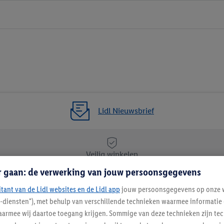
Lidl Nieuwsbrief
Veilig winkelen
r gaan: de verwerking van jouw persoonsgegevens
itant van de Lidl websites en de Lidl app
Lidl Nieuwsbrief
jouw persoonsgegevens op onze w
l-diensten"), met behulp van verschillende technieken waarmee informati
Schrijf je in
armee wij daartoe toegang krijgen. Sommige van deze technieken zijn tec