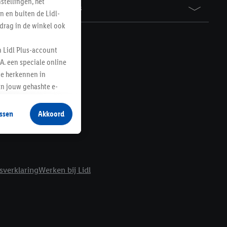
tellingen, het
Awards
n en buiten de Lidl-
drag in de winkel ook
n Lidl Plus-account
A. een speciale online
te herkennen in
an jouw gehashte e-
aan jou zijn
ssen
Akkoord
r producten waarin je
 winkel te plaatsen
innen verschillende
 van jouw gehashte e-
sverklaring
Werken bij Lidl
an jou kunnen worden
erking.
en vergelijkbare