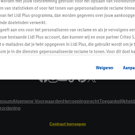
worden met jouw toestemming gebruikt voor het opslaan van voorkeursins
Informatie
n van statistieken of voor het tonen van gepersonaliseerde reclame binne
ent van het Lidl Plus-programma, dan worden gegevens over jouw aankoopge
mde doeleinden verwerkt.
 geeft aan ons voor het personaliseren van reclame en als je vervolgens ee
ouw bestaande Lidl Plus-account, dan kunnen wij en onze partner Criteo S.
t e-mailadres dat je hebt opgegeven in Lidl Plus, die gebruikt wordt om je 
om je in die diensten gepersonaliseerde reclame te tonen. Voor dit doel k
mengevoegd met andere identifiers of met identifiers die door Criteo S.A. 
Weigeren
Aanpa
mming geeft, dan kunnen retargeting advertenties worden weergegeven voo
etoond (bijvoorbeeld door het product in een winkelmandje van een online
. De retargeting advertenties kunnen op verschillende eindapparaten en b
ergegeven, als verschillende eindapparaten en Lidl-diensten, met behulp
essum
Algemene Voorwaarden
Herroepingsrecht
Toegankelijkheid
ele andere identifiers of met identifiers waarover Criteo S.A. beschikt, a
erordening
je aangeven met welke cookies en vergelijkbare technieken en met welke
e instemt. Verder kan je er meer informatie vinden over de gegevensverw
Contract herroepen
eren", kies je voor de optie dat er enkel technisch noodzakelijke cookies 