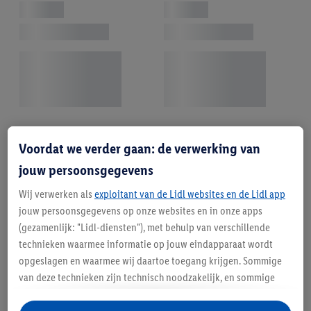
Voordat we verder gaan: de verwerking van
jouw persoonsgegevens
Wij verwerken als
exploitant van de Lidl websites en de Lidl app
jouw persoonsgegevens op onze websites en in onze apps
(gezamenlijk: "Lidl-diensten"), met behulp van verschillende
technieken waarmee informatie op jouw eindapparaat wordt
opgeslagen en waarmee wij daartoe toegang krijgen. Sommige
van deze technieken zijn technisch noodzakelijk, en sommige
technieken worden met jouw toestemming gebruikt voor het
opslaan van voorkeursinstellingen, het verzamelen en