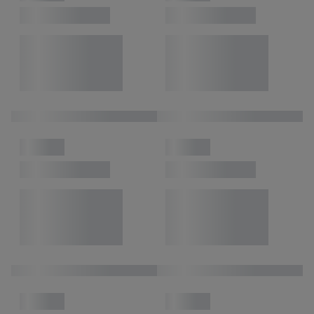
website hier.
Klik
hier
voor meer informatie over de cookies die
wij inzetten.