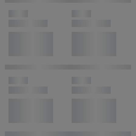
inclusief over de opslagperiode van de gegevens en je recht om
jouw toestemming op elk gewenst moment in te trekken, vind je
in onze
privacyverklaring
.
Je vindt de impressum voor de Lidl
website hier.
Klik
hier
voor meer informatie over de cookies die
wij inzetten.