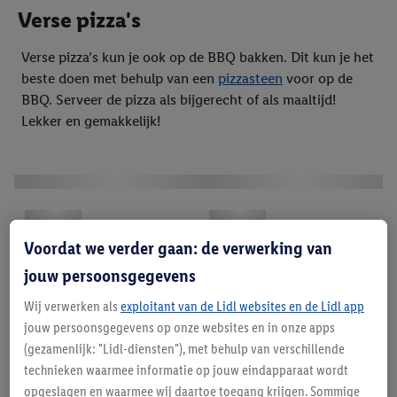
Verse pizza's
Verse pizza’s kun je ook op de BBQ bakken. Dit kun je het
beste doen met behulp van een
pizzasteen
voor op de
BBQ. Serveer de pizza als bijgerecht of als maaltijd!
Lekker en gemakkelijk!
Voordat we verder gaan: de verwerking van
jouw persoonsgegevens
Wij verwerken als
exploitant van de Lidl websites en de Lidl app
jouw persoonsgegevens op onze websites en in onze apps
(gezamenlijk: "Lidl-diensten"), met behulp van verschillende
technieken waarmee informatie op jouw eindapparaat wordt
opgeslagen en waarmee wij daartoe toegang krijgen. Sommige