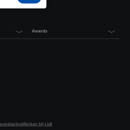
r producten waarin je
 winkel te plaatsen
innen verschillende
 van jouw gehashte e-
an jou kunnen worden
Awards
erking.
en vergelijkbare
en. Meer informatie,
t moment in te
r
voor meer informatie
sverklaring
Werken bij Lidl