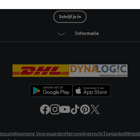
mming geeft, dan kunnen retargeting advertenties worden weergegeven voo
Lidl Nieuwsbrief
etoond (bijvoorbeeld door het product in een winkelmandje van een online
Schrijf je in
. De retargeting advertenties kunnen op verschillende eindapparaten en b
ergegeven, als verschillende eindapparaten en Lidl-diensten, met behulp
ele andere identifiers of met identifiers waarover Criteo S.A. beschikt, a
Informatie
je aangeven met welke cookies en vergelijkbare technieken en met welke
e instemt. Verder kan je er meer informatie vinden over de gegevensverw
eren", kies je voor de optie dat er enkel technisch noodzakelijke cookies 
uikt.
ikken, stem je in met alle verwerkingen voor alle bovengenoemde doeleind
agperiode van de gegevens en je recht om jouw toestemming op elk gewens
privacyverklaring
.
Je vindt de impressum voor de Lidl website hier.
Klik
hie
inzetten.
essum
Algemene Voorwaarden
Herroepingsrecht
Toegankelijkheid