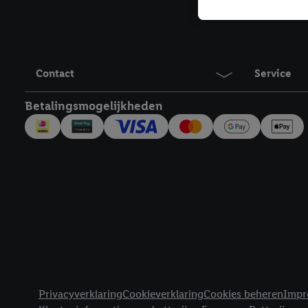
Als je hiervoor toeste
eerder interesse hebt g
maar het niet te kopen)
Lidl-diensten worden we
mailadres en met eventu
Contact
Service
toegewezen.
Onder "Aanpassen" kun 
Betalingsmogelijkheden
verwerkingsdoeleinden j
Door te klikken op "Weig
technieken worden gebr
Door op "Akkoord" te kl
inclusief over de opsl
trekken, vind je in onze
over de cookies die wij 
Juridische koppelingen
Privacyverklaring
Cookieverklaring
Cookies beheren
Impr