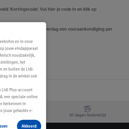
eld 'Kortingscode'. Vul hier je code in en klik op
 dan ontvang je op de leverdag een vooraankondiging per
ebsites en in onze
e op jouw eindapparaat
hnisch noodzakelijk,
tellingen, het
n en buiten de Lidl-
drag in de winkel ook
n Lidl Plus-account
A. een speciale online
te herkennen in
an jouw gehashte e-
30 dagen bedenktijd
aan jou zijn
ssen
Akkoord