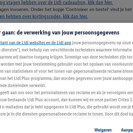
og vragen hebben over de Lidl-cadeaubon, klik dan hier.
gen invoeren. Onder het kopje 'Controleer en bestel' vind je het v
n hebben over kortingscodes, klik dan hier.
 bezorgafspraak in te plannen. Als je je mobiele nummer invult,
r gaan: de verwerking van jouw persoonsgegevens
itant van de Lidl websites en de Lidl app
jouw persoonsgegevens op onze w
l-diensten"), met behulp van verschillende technieken waarmee informati
armee wij daartoe toegang krijgen. Sommige van deze technieken zijn tec
worden met jouw toestemming gebruikt voor het opslaan van voorkeursins
n van statistieken of voor het tonen van gepersonaliseerde reclame binne
ent van het Lidl Plus-programma, dan worden gegevens over jouw aankoopge
mde doeleinden verwerkt.
 geeft aan ons voor het personaliseren van reclame en als je vervolgens ee
Lidl Nieuwsbrief
ouw bestaande Lidl Plus-account, dan kunnen wij en onze partner Criteo S.
t e-mailadres dat je hebt opgegeven in Lidl Plus, die gebruikt wordt om je 
om je in die diensten gepersonaliseerde reclame te tonen. Voor dit doel k
Veilig winkelen
mengevoegd met andere identifiers of met identifiers die door Criteo S.A. 
Weigeren
Aanpa