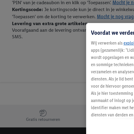
Mocht je n
'PIN' van je cadeaubon in en klik op 'Toepassen'.
Kortingscode:
Je kortingscode kun je direct in je winkelwa
Mocht je nog vrage
'Toepassen' om de korting te verwerken.
Levering van extra grote artikelen
Voorafgaand aan de levering ontvang je een e-mail om een
Voordat we verde
SMS.
Wij verwerken als
explo
apps (gezamenlijk: "Lid
wordt opgeslagen en wa
en sommige technieken 
verzamelen en analysere
diensten. Als je lid b
voor de hiervoor genoe
Als je hier toestemming
aanmaakt of inlogt op j
identifier maken met he
Jouw voordelen bij ons als Lidl webshop klant
diensten van derden en 
Gratis retourneren
mailadres ook worden sa
toegewezen.