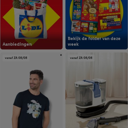
je instemt. Verder kan je er meer informatie vinden over de
gegevensverwerking.
Door te klikken op "Weigeren", kies je voor de optie dat er enkel
technisch noodzakelijke cookies en vergelijkbare technieken
worden gebruikt.
Door op "Akkoord" te klikken, stem je in met alle verwerkingen
Bekijk de folder van deze
voor alle bovengenoemde doeleinden. Meer informatie,
Aanbiedingen
week
inclusief over de opslagperiode van de gegevens en je recht om
jouw toestemming op elk gewenst moment in te trekken, vind je
vanaf ZA 08/08
vanaf ZA 08/08
in onze
privacyverklaring
.
Je vindt de impressum voor de Lidl
website hier.
Klik
hier
voor meer informatie over de cookies die
wij inzetten.