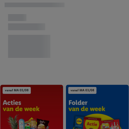
identifier maken met het e-mailadres dat je hebt opgegeven in
Lidl Plus, die gebruikt wordt om je te herkennen in diensten van
derden en om je in die diensten gepersonaliseerde reclame te
tonen. Voor dit doel kan jouw gehashte e-mailadres ook worden
samengevoegd met andere identifiers of met identifiers die
door Criteo S.A. aan jou zijn toegewezen.
Als je hiervoor toestemming geeft, dan kunnen retargeting
advertenties worden weergegeven voor producten waarin je
eerder interesse hebt getoond (bijvoorbeeld door het product
in een winkelmandje van een online winkel te plaatsen maar het
niet te kopen). De retargeting advertenties kunnen op
verschillende eindapparaten en binnen verschillende Lidl-
diensten worden weergegeven, als verschillende eindapparaten
vanaf MA 03/08
vanaf MA 03/08
en Lidl-diensten, met behulp van jouw gehashte e-mailadres en
met eventuele andere identifiers of met identifiers waarover
Criteo S.A. beschikt, aan jou kunnen worden toegewezen.
Onder "Aanpassen" kun je aangeven met welke cookies en
vergelijkbare technieken en met welke verwerkingsdoeleinden