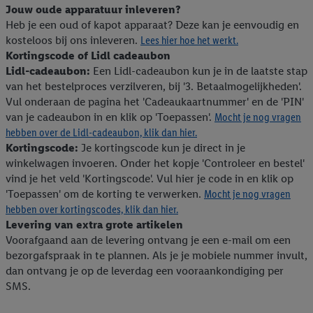
Jouw oude apparatuur inleveren?
20% korting op alle
Heb je een oud of kapot apparaat? Deze kan je eenvoudig en
Élke dag zomerse deals
gereedschapkoffers & sets
kosteloos bij ons inleveren.
Lees hier hoe het werkt.
Kortingscode of Lidl cadeaubon
Lidl-cadeaubon:
Een Lidl-cadeaubon kun je in de laatste stap
van het bestelproces verzilveren, bij '3. Betaalmogelijkheden'.
Vul onderaan de pagina het 'Cadeaukaartnummer' en de 'PIN'
van je cadeaubon in en klik op 'Toepassen'.
Mocht je nog vragen
hebben over de Lidl-cadeaubon, klik dan hier.
Kortingscode:
Je kortingscode kun je direct in je
winkelwagen invoeren. Onder het kopje 'Controleer en bestel'
vind je het veld 'Kortingscode'. Vul hier je code in en klik op
'Toepassen' om de korting te verwerken.
Mocht je nog vragen
hebben over kortingscodes, klik dan hier.
Levering van extra grote artikelen
Voorafgaand aan de levering ontvang je een e-mail om een
bezorgafspraak in te plannen. Als je je mobiele nummer invult,
dan ontvang je op de leverdag een vooraankondiging per
SMS.