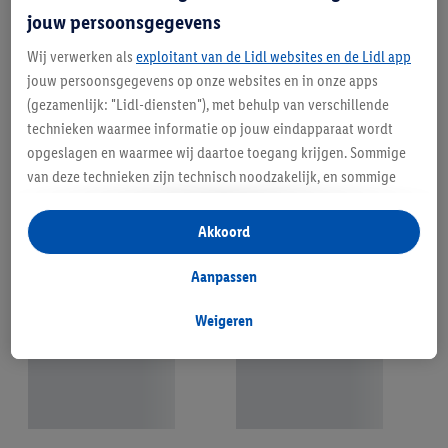
jouw persoonsgegevens
Wij verwerken als
exploitant van de Lidl websites en de Lidl app
jouw persoonsgegevens op onze websites en in onze apps
(gezamenlijk: "Lidl-diensten"), met behulp van verschillende
technieken waarmee informatie op jouw eindapparaat wordt
opgeslagen en waarmee wij daartoe toegang krijgen. Sommige
van deze technieken zijn technisch noodzakelijk, en sommige
technieken worden met jouw toestemming gebruikt voor het
opslaan van voorkeursinstellingen, het verzamelen en
Akkoord
analyseren van statistieken of voor het tonen van
gepersonaliseerde reclame binnen en buiten de Lidl-diensten.
Aanpassen
Als je lid bent van het Lidl Plus-programma, dan worden
gegevens over jouw aankoopgedrag in de winkel ook voor de
Weigeren
hiervoor genoemde doeleinden verwerkt.
Als je hier toestemming geeft aan ons voor het personaliseren
van reclame en als je vervolgens een Lidl Plus-account
aanmaakt of inlogt op jouw bestaande Lidl Plus-account, dan
kunnen wij en onze partner Criteo S.A. een speciale online