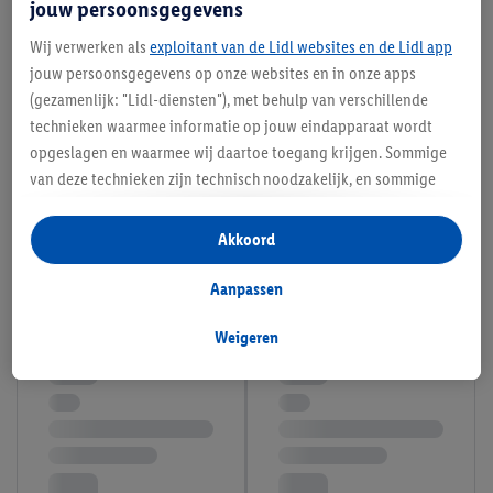
jouw persoonsgegevens
Wij verwerken als
exploitant van de Lidl websites en de Lidl app
jouw persoonsgegevens op onze websites en in onze apps
(gezamenlijk: "Lidl-diensten"), met behulp van verschillende
technieken waarmee informatie op jouw eindapparaat wordt
opgeslagen en waarmee wij daartoe toegang krijgen. Sommige
van deze technieken zijn technisch noodzakelijk, en sommige
technieken worden met jouw toestemming gebruikt voor het
opslaan van voorkeursinstellingen, het verzamelen en
Akkoord
analyseren van statistieken of voor het tonen van
gepersonaliseerde reclame binnen en buiten de Lidl-diensten.
Aanpassen
Als je lid bent van het Lidl Plus-programma, dan worden
gegevens over jouw aankoopgedrag in de winkel ook voor de
Weigeren
hiervoor genoemde doeleinden verwerkt.
Als je hier toestemming geeft aan ons voor het personaliseren
van reclame en als je vervolgens een Lidl Plus-account
aanmaakt of inlogt op jouw bestaande Lidl Plus-account, dan
kunnen wij en onze partner Criteo S.A. een speciale online