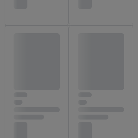
gegevensverwerking.
Door te klikken op "Weigeren", kies je voor de optie dat er enkel
technisch noodzakelijke cookies en vergelijkbare technieken
worden gebruikt.
Door op "Akkoord" te klikken, stem je in met alle verwerkingen
voor alle bovengenoemde doeleinden. Meer informatie,
inclusief over de opslagperiode van de gegevens en je recht om
jouw toestemming op elk gewenst moment in te trekken, vind je
in onze
privacyverklaring
.
Je vindt de impressum voor de Lidl
website hier.
Klik
hier
voor meer informatie over de cookies die
wij inzetten.