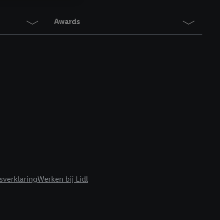
innen verschillende
Awards
 van jouw gehashte e-
an jou kunnen worden
erking.
en vergelijkbare
en. Meer informatie,
t moment in te
r
voor meer informatie
sverklaring
Werken bij Lidl