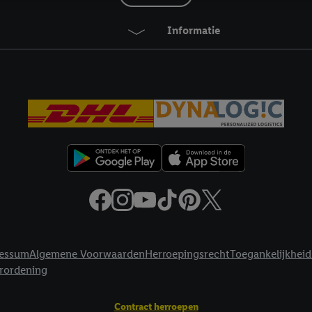
. De retargeting advertenties kunnen op verschillende eindapparaten en b
Informatie
ergegeven, als verschillende eindapparaten en Lidl-diensten, met behulp
ele andere identifiers of met identifiers waarover Criteo S.A. beschikt, a
je aangeven met welke cookies en vergelijkbare technieken en met welke
e instemt. Verder kan je er meer informatie vinden over de gegevensverw
eren", kies je voor de optie dat er enkel technisch noodzakelijke cookies 
uikt.
ikken, stem je in met alle verwerkingen voor alle bovengenoemde doeleind
agperiode van de gegevens en je recht om jouw toestemming op elk gewens
privacyverklaring
.
Je vindt de impressum voor de Lidl website hier.
Klik
hie
inzetten.
essum
Algemene Voorwaarden
Herroepingsrecht
Toegankelijkheid
erordening
Contract herroepen