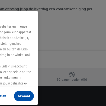
 dan ontvang je op de leverdag een vooraankondiging per
ebsites en in onze
e op jouw eindapparaat
hnisch noodzakelijk,
tellingen, het
n en buiten de Lidl-
drag in de winkel ook
n Lidl Plus-account
A. een speciale online
te herkennen in
30 dagen bedenktijd
an jouw gehashte e-
aan jou zijn
ssen
Akkoord
r producten waarin je
 winkel te plaatsen