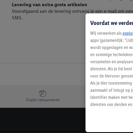
Levering van extra grote artikelen
Voorafgaand aan de levering ontvang je een e-mail om een
SMS.
Voordat we verde
Wij verwerken als
explo
apps (gezamenlijk: "Lid
wordt opgeslagen en wa
en sommige technieken 
verzamelen en analysere
diensten. Als je lid b
voor de hiervoor genoe
Als je hier toestemming
aanmaakt of inlogt op j
Jouw voordelen bij ons als Lidl webshop klant
identifier maken met he
Gratis retourneren
diensten van derden en 
mailadres ook worden sa
toegewezen.
Als je hiervoor toeste
eerder interesse hebt g