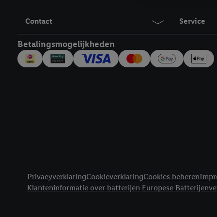
maar het niet te kopen)
Contact
Service
Lidl-diensten worden we
mailadres en met eventu
Betalingsmogelijkheden
toegewezen.
Onder "Aanpassen" kun 
verwerkingsdoeleinden j
Door te klikken op "Weig
technieken worden gebr
Door op "Akkoord" te kl
inclusief over de opsl
trekken, vind je in onze
over de cookies die wij 
Juridische koppelingen
Privacyverklaring
Cookieverklaring
Cookies beheren
Impr
Klanteninformatie over batterijen Europese Batterijenv