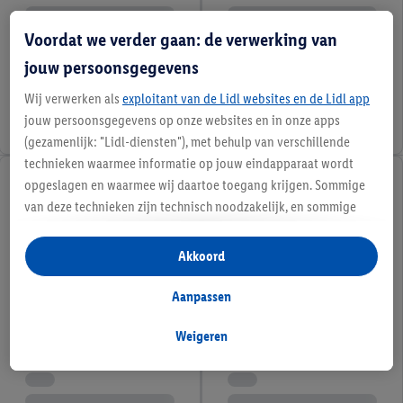
Voordat we verder gaan: de verwerking van
jouw persoonsgegevens
Wij verwerken als
exploitant van de Lidl websites en de Lidl app
jouw persoonsgegevens op onze websites en in onze apps
(gezamenlijk: "Lidl-diensten"), met behulp van verschillende
technieken waarmee informatie op jouw eindapparaat wordt
opgeslagen en waarmee wij daartoe toegang krijgen. Sommige
van deze technieken zijn technisch noodzakelijk, en sommige
technieken worden met jouw toestemming gebruikt voor het
opslaan van voorkeursinstellingen, het verzamelen en
Akkoord
analyseren van statistieken of voor het tonen van
gepersonaliseerde reclame binnen en buiten de Lidl-diensten.
Aanpassen
Als je lid bent van het Lidl Plus-programma, dan worden
gegevens over jouw aankoopgedrag in de winkel ook voor de
Weigeren
hiervoor genoemde doeleinden verwerkt.
Als je hier toestemming geeft aan ons voor het personaliseren
van reclame en als je vervolgens een Lidl Plus-account