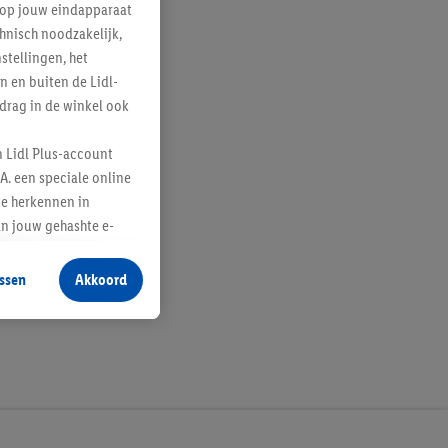
e op jouw eindapparaat
hnisch noodzakelijk,
tellingen, het
n en buiten de Lidl-
drag in de winkel ook
n Lidl Plus-account
A. een speciale online
te herkennen in
an jouw gehashte e-
aan jou zijn
ssen
Akkoord
r producten waarin je
 winkel te plaatsen
innen verschillende
 van jouw gehashte e-
an jou kunnen worden