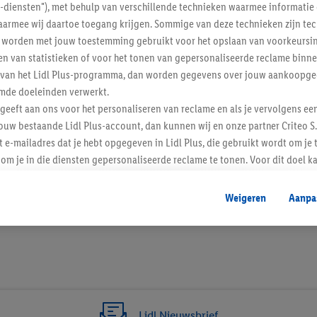
l-diensten"), met behulp van verschillende technieken waarmee informati
armee wij daartoe toegang krijgen. Sommige van deze technieken zijn tec
worden met jouw toestemming gebruikt voor het opslaan van voorkeursins
n van statistieken of voor het tonen van gepersonaliseerde reclame binne
ent van het Lidl Plus-programma, dan worden gegevens over jouw aankoopge
mde doeleinden verwerkt.
 geeft aan ons voor het personaliseren van reclame en als je vervolgens ee
ouw bestaande Lidl Plus-account, dan kunnen wij en onze partner Criteo S.
t e-mailadres dat je hebt opgegeven in Lidl Plus, die gebruikt wordt om je 
om je in die diensten gepersonaliseerde reclame te tonen. Voor dit doel k
mengevoegd met andere identifiers of met identifiers die door Criteo S.A. 
7 / 7
Weigeren
Aanpa
mming geeft, dan kunnen retargeting advertenties worden weergegeven voo
etoond (bijvoorbeeld door het product in een winkelmandje van een online
. De retargeting advertenties kunnen op verschillende eindapparaten en b
ergegeven, als verschillende eindapparaten en Lidl-diensten, met behulp
ele andere identifiers of met identifiers waarover Criteo S.A. beschikt, a
je aangeven met welke cookies en vergelijkbare technieken en met welke
Lidl Nieuwsbrief