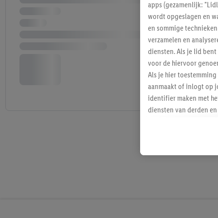
apps (gezamenlijk: "Lid
wordt opgeslagen en wa
en sommige technieken 
verzamelen en analysere
diensten. Als je lid b
voor de hiervoor genoe
Als je hier toestemming
aanmaakt of inlogt op j
identifier maken met he
diensten van derden en 
mailadres ook worden sa
toegewezen.
Als je hiervoor toeste
eerder interesse hebt g
maar het niet te kopen)
Lidl-diensten worden we
mailadres en met eventu
toegewezen.
Onder "Aanpassen" kun 