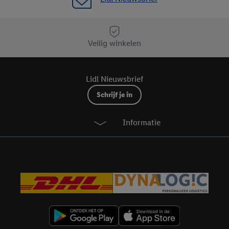
e instemt. Verder kan je er meer informatie vinden over de gegevensverw
eren", kies je voor de optie dat er enkel technisch noodzakelijke cookies 
uikt.
Veilig winkelen
ikken, stem je in met alle verwerkingen voor alle bovengenoemde doeleind
agperiode van de gegevens en je recht om jouw toestemming op elk gewens
privacyverklaring
.
Je vindt de impressum voor de Lidl website hier.
Klik
hie
Lidl Nieuwsbrief
inzetten.
Schrijf je in
Informatie