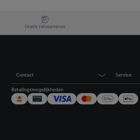
verwerkingsdoeleinden j
Door te klikken op "Weig
Jouw voordelen bij ons als Lidl webshop klant
technieken worden gebr
Gratis retourneren
Door op "Akkoord" te kl
inclusief over de opsl
trekken, vind je in onze
over de cookies die wij 
Contact
Service
Betalingsmogelijkheden