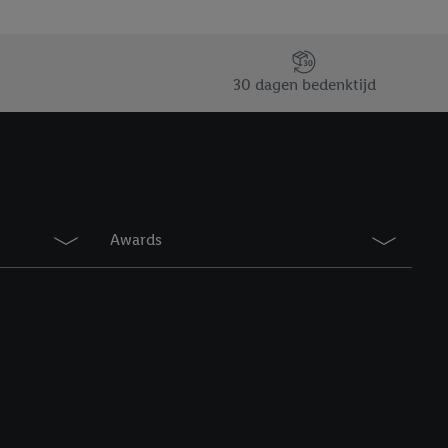
erking.
en vergelijkbare
30 dagen bedenktijd
en. Meer informatie,
t moment in te
r
voor meer informatie
Awards