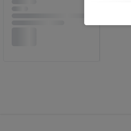
mailadres ook worden sa
toegewezen.
Als je hiervoor toeste
eerder interesse hebt g
maar het niet te kopen)
Lidl-diensten worden we
mailadres en met eventu
toegewezen.
Onder "Aanpassen" kun 
verwerkingsdoeleinden j
Door te klikken op "Weig
technieken worden gebr
Door op "Akkoord" te kl
inclusief over de opsl
trekken, vind je in onze
over de cookies die wij 