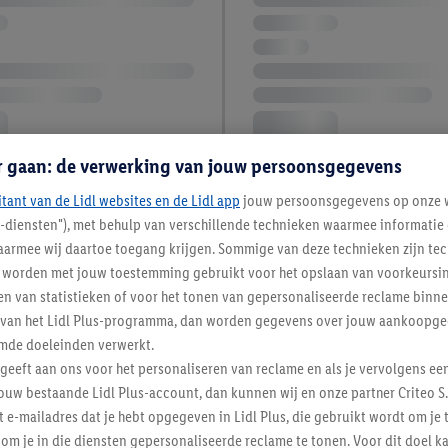
r gaan: de verwerking van jouw persoonsgegevens
itant van de Lidl websites en de Lidl app
jouw persoonsgegevens op onze w
l-diensten"), met behulp van verschillende technieken waarmee informati
armee wij daartoe toegang krijgen. Sommige van deze technieken zijn tec
worden met jouw toestemming gebruikt voor het opslaan van voorkeursins
n van statistieken of voor het tonen van gepersonaliseerde reclame binne
ent van het Lidl Plus-programma, dan worden gegevens over jouw aankoopge
mde doeleinden verwerkt.
 geeft aan ons voor het personaliseren van reclame en als je vervolgens ee
ouw bestaande Lidl Plus-account, dan kunnen wij en onze partner Criteo S.
t e-mailadres dat je hebt opgegeven in Lidl Plus, die gebruikt wordt om je 
om je in die diensten gepersonaliseerde reclame te tonen. Voor dit doel k