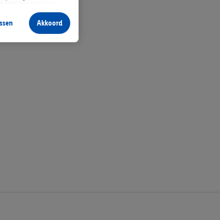
aan jou zijn
ssen
Akkoord
r producten waarin je
 winkel te plaatsen
innen verschillende
 van jouw gehashte e-
an jou kunnen worden
erking.
en vergelijkbare
en. Meer informatie,
t moment in te
r
voor meer informatie