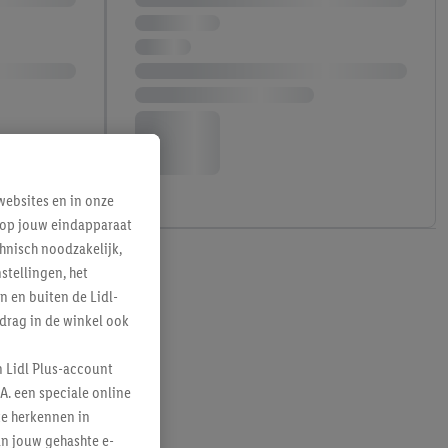
ebsites en in onze
e op jouw eindapparaat
hnisch noodzakelijk,
tellingen, het
n en buiten de Lidl-
drag in de winkel ook
n Lidl Plus-account
A. een speciale online
te herkennen in
an jouw gehashte e-