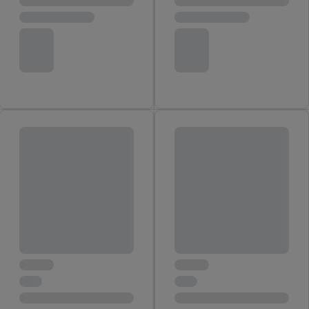
Door op "Akkoord" te klikken, stem je in met alle verwerkingen
voor alle bovengenoemde doeleinden. Meer informatie,
inclusief over de opslagperiode van de gegevens en je recht om
jouw toestemming op elk gewenst moment in te trekken, vind je
in onze
privacyverklaring
.
Je vindt de impressum voor de Lidl
website hier.
Klik
hier
voor meer informatie over de cookies die
wij inzetten.