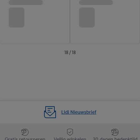
18 / 18
Lidl Nieuwsbrief
Jouw voordelen bij ons als Lidl webshop klant
Gratis retourneren
Veilig winkelen
30 dagen bedenktijd