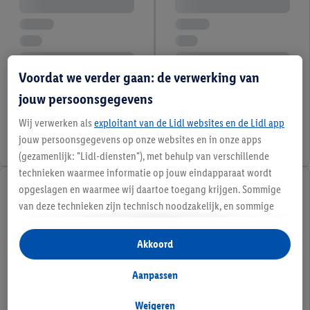
Voordat we verder gaan: de verwerking van
jouw persoonsgegevens
Wij verwerken als
exploitant van de Lidl websites en de Lidl app
jouw persoonsgegevens op onze websites en in onze apps
(gezamenlijk: "Lidl-diensten"), met behulp van verschillende
technieken waarmee informatie op jouw eindapparaat wordt
opgeslagen en waarmee wij daartoe toegang krijgen. Sommige
van deze technieken zijn technisch noodzakelijk, en sommige
technieken worden met jouw toestemming gebruikt voor het
opslaan van voorkeursinstellingen, het verzamelen en
Akkoord
analyseren van statistieken of voor het tonen van
gepersonaliseerde reclame binnen en buiten de Lidl-diensten.
Aanpassen
Als je lid bent van het Lidl Plus-programma, dan worden
gegevens over jouw aankoopgedrag in de winkel ook voor de
Weigeren