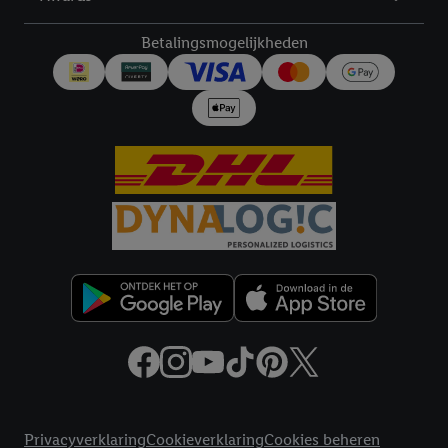
technisch noodzakelijke cookies en vergelijkbare technieken
worden gebruikt.
Betalingsmogelijkheden
Door op "Akkoord" te klikken, stem je in met alle verwerkingen
voor alle bovengenoemde doeleinden. Meer informatie,
inclusief over de opslagperiode van de gegevens en je recht om
jouw toestemming op elk gewenst moment in te trekken, vind je
in onze
privacyverklaring
.
Je vindt de impressum voor de Lidl
website hier.
Klik
hier
voor meer informatie over de cookies die
wij inzetten.
Juridische koppelingen
Privacyverklaring
Cookieverklaring
Cookies beheren