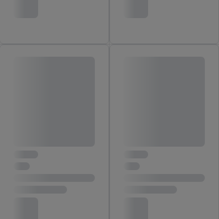
jouw toestemming op elk gewenst moment in te trekken, vind je
in onze
privacyverklaring
.
Je vindt de impressum voor de Lidl
website hier.
Klik
hier
voor meer informatie over de cookies die
wij inzetten.