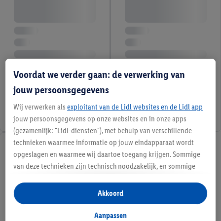
Voordat we verder gaan: de verwerking van
jouw persoonsgegevens
Wij verwerken als
exploitant van de Lidl websites en de Lidl app
jouw persoonsgegevens op onze websites en in onze apps
(gezamenlijk: "Lidl-diensten"), met behulp van verschillende
technieken waarmee informatie op jouw eindapparaat wordt
opgeslagen en waarmee wij daartoe toegang krijgen. Sommige
van deze technieken zijn technisch noodzakelijk, en sommige
technieken worden met jouw toestemming gebruikt voor het
opslaan van voorkeursinstellingen, het verzamelen en
Akkoord
analyseren van statistieken of voor het tonen van
gepersonaliseerde reclame binnen en buiten de Lidl-diensten.
Aanpassen