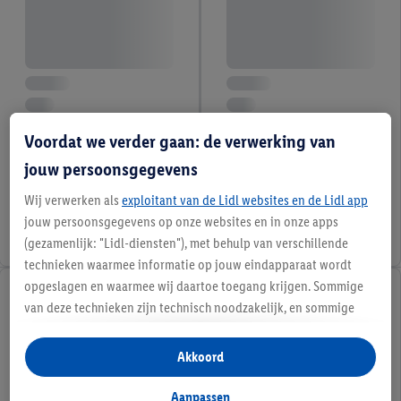
Voordat we verder gaan: de verwerking van
jouw persoonsgegevens
Wij verwerken als
exploitant van de Lidl websites en de Lidl app
jouw persoonsgegevens op onze websites en in onze apps
(gezamenlijk: "Lidl-diensten"), met behulp van verschillende
technieken waarmee informatie op jouw eindapparaat wordt
opgeslagen en waarmee wij daartoe toegang krijgen. Sommige
van deze technieken zijn technisch noodzakelijk, en sommige
technieken worden met jouw toestemming gebruikt voor het
opslaan van voorkeursinstellingen, het verzamelen en
Akkoord
analyseren van statistieken of voor het tonen van
gepersonaliseerde reclame binnen en buiten de Lidl-diensten.
Aanpassen