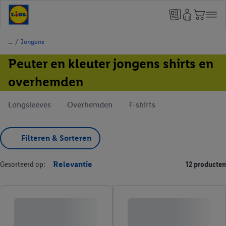
/
Jongens
Peuter en kleuter jongens shirts en
overhemden
Longsleeves
Overhemden
T-shirts
Filteren & Sorteren
Gesorteerd op:
Relevantie
12 producten