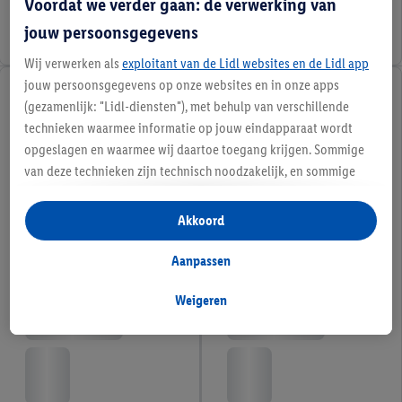
Voordat we verder gaan: de verwerking van
jouw persoonsgegevens
Wij verwerken als
exploitant van de Lidl websites en de Lidl app
jouw persoonsgegevens op onze websites en in onze apps
(gezamenlijk: "Lidl-diensten"), met behulp van verschillende
technieken waarmee informatie op jouw eindapparaat wordt
opgeslagen en waarmee wij daartoe toegang krijgen. Sommige
van deze technieken zijn technisch noodzakelijk, en sommige
technieken worden met jouw toestemming gebruikt voor het
opslaan van voorkeursinstellingen, het verzamelen en
Akkoord
analyseren van statistieken of voor het tonen van
gepersonaliseerde reclame binnen en buiten de Lidl-diensten.
Aanpassen
Als je lid bent van het Lidl Plus-programma, dan worden
gegevens over jouw aankoopgedrag in de winkel ook voor de
Weigeren
hiervoor genoemde doeleinden verwerkt.
Als je hier toestemming geeft aan ons voor het personaliseren
van reclame en als je vervolgens een Lidl Plus-account
aanmaakt of inlogt op jouw bestaande Lidl Plus-account, dan