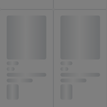
je instemt. Verder kan je er meer informatie vinden over de
gegevensverwerking.
Door te klikken op "Weigeren", kies je voor de optie dat er enkel
technisch noodzakelijke cookies en vergelijkbare technieken
worden gebruikt.
Door op "Akkoord" te klikken, stem je in met alle verwerkingen
voor alle bovengenoemde doeleinden. Meer informatie,
inclusief over de opslagperiode van de gegevens en je recht om
jouw toestemming op elk gewenst moment in te trekken, vind je
in onze
privacyverklaring
.
Je vindt de impressum voor de Lidl
website hier.
Klik
hier
voor meer informatie over de cookies die
wij inzetten.