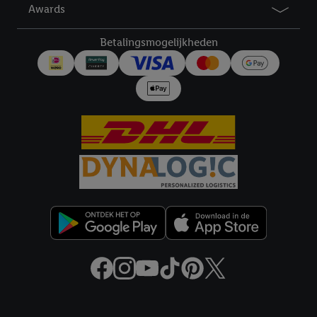
Awards
diensten worden weergegeven, als verschillende eindapparaten
en Lidl-diensten, met behulp van jouw gehashte e-mailadres en
Betalingsmogelijkheden
met eventuele andere identifiers of met identifiers waarover
Criteo S.A. beschikt, aan jou kunnen worden toegewezen.
Onder "Aanpassen" kun je aangeven met welke cookies en
vergelijkbare technieken en met welke verwerkingsdoeleinden
je instemt. Verder kan je er meer informatie vinden over de
gegevensverwerking.
Door te klikken op "Weigeren", kies je voor de optie dat er enkel
technisch noodzakelijke cookies en vergelijkbare technieken
worden gebruikt.
Door op "Akkoord" te klikken, stem je in met alle verwerkingen
voor alle bovengenoemde doeleinden. Meer informatie,
inclusief over de opslagperiode van de gegevens en je recht om
jouw toestemming op elk gewenst moment in te trekken, vind je
in onze
privacyverklaring
.
Je vindt de impressum voor de Lidl
website hier.
Klik
hier
voor meer informatie over de cookies die
wij inzetten.
Juridische koppelingen