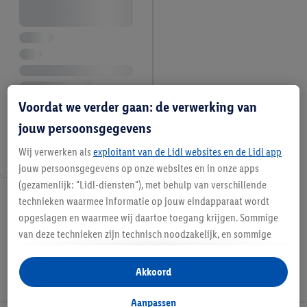
Voordat we verder gaan: de verwerking van
jouw persoonsgegevens
Wij verwerken als
exploitant van de Lidl websites en de Lidl app
jouw persoonsgegevens op onze websites en in onze apps
(gezamenlijk: "Lidl-diensten"), met behulp van verschillende
3 / 3
technieken waarmee informatie op jouw eindapparaat wordt
opgeslagen en waarmee wij daartoe toegang krijgen. Sommige
van deze technieken zijn technisch noodzakelijk, en sommige
technieken worden met jouw toestemming gebruikt voor het
opslaan van voorkeursinstellingen, het verzamelen en
Akkoord
analyseren van statistieken of voor het tonen van
gepersonaliseerde reclame binnen en buiten de Lidl-diensten.
Aanpassen