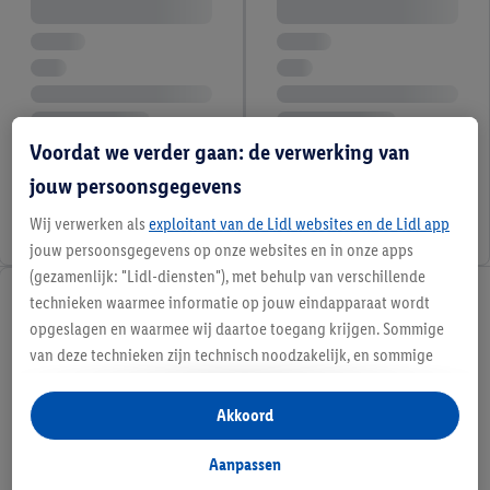
Voordat we verder gaan: de verwerking van
jouw persoonsgegevens
Wij verwerken als
exploitant van de Lidl websites en de Lidl app
jouw persoonsgegevens op onze websites en in onze apps
(gezamenlijk: "Lidl-diensten"), met behulp van verschillende
technieken waarmee informatie op jouw eindapparaat wordt
opgeslagen en waarmee wij daartoe toegang krijgen. Sommige
van deze technieken zijn technisch noodzakelijk, en sommige
technieken worden met jouw toestemming gebruikt voor het
opslaan van voorkeursinstellingen, het verzamelen en
Akkoord
analyseren van statistieken of voor het tonen van
gepersonaliseerde reclame binnen en buiten de Lidl-diensten.
Aanpassen
Als je lid bent van het Lidl Plus-programma, dan worden