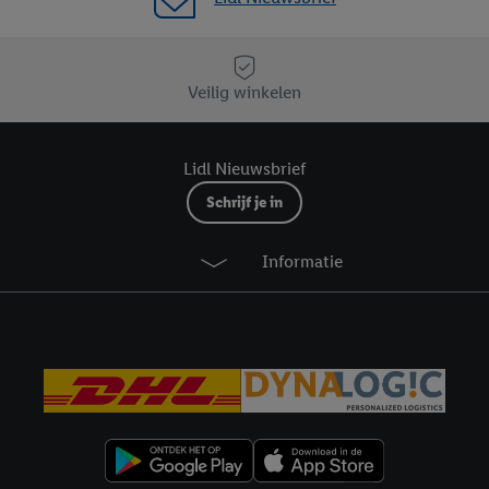
e instemt. Verder kan je er meer informatie vinden over de gegevensverw
eren", kies je voor de optie dat er enkel technisch noodzakelijke cookies 
uikt.
Veilig winkelen
ikken, stem je in met alle verwerkingen voor alle bovengenoemde doeleind
agperiode van de gegevens en je recht om jouw toestemming op elk gewens
privacyverklaring
.
Je vindt de impressum voor de Lidl website hier.
Klik
hie
Lidl Nieuwsbrief
inzetten.
Schrijf je in
Informatie