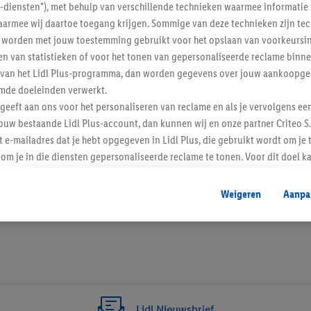
l-diensten"), met behulp van verschillende technieken waarmee informati
armee wij daartoe toegang krijgen. Sommige van deze technieken zijn tec
worden met jouw toestemming gebruikt voor het opslaan van voorkeursins
n van statistieken of voor het tonen van gepersonaliseerde reclame binne
ent van het Lidl Plus-programma, dan worden gegevens over jouw aankoopge
mde doeleinden verwerkt.
 geeft aan ons voor het personaliseren van reclame en als je vervolgens ee
ouw bestaande Lidl Plus-account, dan kunnen wij en onze partner Criteo S.
t e-mailadres dat je hebt opgegeven in Lidl Plus, die gebruikt wordt om je 
om je in die diensten gepersonaliseerde reclame te tonen. Voor dit doel k
mengevoegd met andere identifiers of met identifiers die door Criteo S.A. 
8 / 8
Weigeren
Aanpa
mming geeft, dan kunnen retargeting advertenties worden weergegeven voo
etoond (bijvoorbeeld door het product in een winkelmandje van een online
. De retargeting advertenties kunnen op verschillende eindapparaten en b
ergegeven, als verschillende eindapparaten en Lidl-diensten, met behulp
ele andere identifiers of met identifiers waarover Criteo S.A. beschikt, a
je aangeven met welke cookies en vergelijkbare technieken en met welke
Lidl Nieuwsbrief