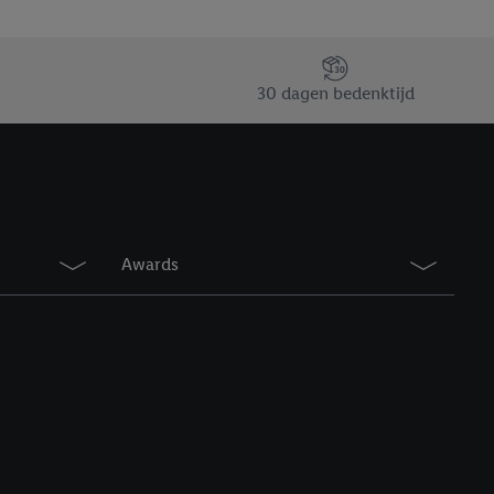
erking.
en vergelijkbare
30 dagen bedenktijd
en. Meer informatie,
t moment in te
r
voor meer informatie
Awards