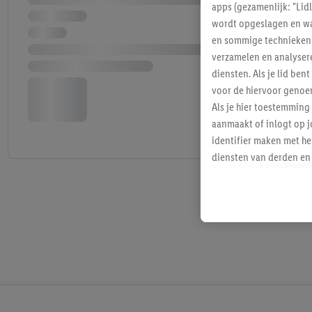
apps (gezamenlijk: "Lid
wordt opgeslagen en wa
en sommige technieken 
verzamelen en analysere
diensten. Als je lid b
voor de hiervoor genoe
Als je hier toestemming
aanmaakt of inlogt op j
identifier maken met he
diensten van derden en 
mailadres ook worden sa
toegewezen.
Als je hiervoor toeste
eerder interesse hebt g
maar het niet te kopen)
Lidl-diensten worden we
mailadres en met eventu
toegewezen.
Onder "Aanpassen" kun 