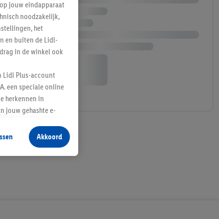
e op jouw eindapparaat
hnisch noodzakelijk,
tellingen, het
n en buiten de Lidl-
drag in de winkel ook
n Lidl Plus-account
A. een speciale online
te herkennen in
an jouw gehashte e-
aan jou zijn
ssen
Akkoord
r producten waarin je
 winkel te plaatsen
innen verschillende
 van jouw gehashte e-
an jou kunnen worden