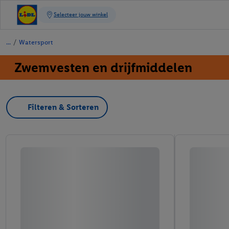
/
Watersport
Zwemvesten en drijfmiddelen
Filteren & Sorteren