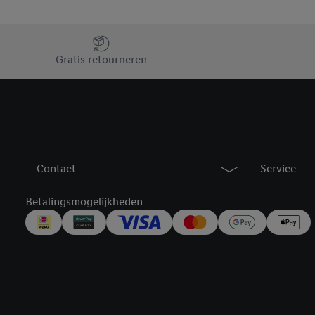
verwerkingsdoeleinden j
Door te klikken op "Weig
Jouw voordelen bij ons als Lidl webshop klant
technieken worden gebr
Gratis retourneren
Door op "Akkoord" te kl
inclusief over de opsl
trekken, vind je in onze
over de cookies die wij 
Contact
Service
Betalingsmogelijkheden