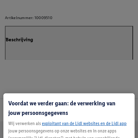
Artikelnummer:
10009510
Beschrijving
Voordat we verder gaan: de verwerking van
Lidl Nieuwsbrief
jouw persoonsgegevens
Wij verwerken als
exploitant van de Lidl websites en de Lidl app
Jouw voordelen bij ons als Lidl webshop klant
jouw persoonsgegevens op onze websites en in onze apps
Gratis retourneren
Veilig winkelen
30 dagen bedenktijd