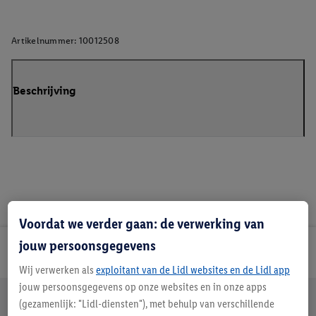
Artikelnummer:
10012508
Beschrijving
Voordat we verder gaan: de verwerking van
jouw persoonsgegevens
Lidl Nieuwsbrief
Wij verwerken als
exploitant van de Lidl websites en de Lidl app
jouw persoonsgegevens op onze websites en in onze apps
Jouw voordelen bij ons als Lidl webshop klant
(gezamenlijk: "Lidl-diensten"), met behulp van verschillende
Gratis retourneren
Veilig winkelen
30 dagen bedenktijd