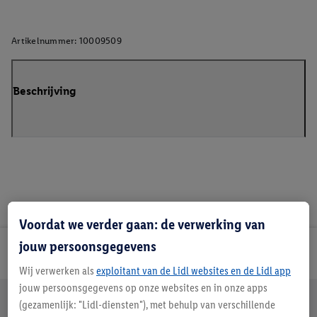
Artikelnummer:
10009509
Beschrijving
Voordat we verder gaan: de verwerking van
jouw persoonsgegevens
Lidl Nieuwsbrief
Wij verwerken als
exploitant van de Lidl websites en de Lidl app
jouw persoonsgegevens op onze websites en in onze apps
Jouw voordelen bij ons als Lidl webshop klant
(gezamenlijk: "Lidl-diensten"), met behulp van verschillende
Gratis retourneren
Veilig winkelen
30 dagen bedenktijd