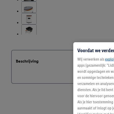
Voordat we verde
Wij verwerken als
explo
Beschrijving
apps (gezamenlijk: "Lid
wordt opgeslagen en wa
en sommige technieken 
verzamelen en analysere
diensten. Als je lid b
voor de hiervoor genoe
Als je hier toestemming
aanmaakt of inlogt op j