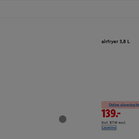
airfryer 3,8 L
Online uitverkocht
139.-
Incl. BTW excl.
Levering