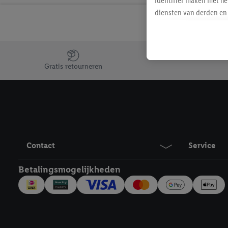
identifier maken met he
diensten van derden en 
mailadres ook worden sa
toegewezen.
Als je hiervoor toeste
Jouw voordelen bij ons als Lidl webshop klant
eerder interesse hebt g
Gratis retourneren
maar het niet te kopen)
Lidl-diensten worden we
mailadres en met eventu
toegewezen.
Onder "Aanpassen" kun 
verwerkingsdoeleinden j
Contact
Service
Door te klikken op "Weig
technieken worden gebr
Betalingsmogelijkheden
Door op "Akkoord" te kl
inclusief over de opsl
trekken, vind je in onze
over de cookies die wij 