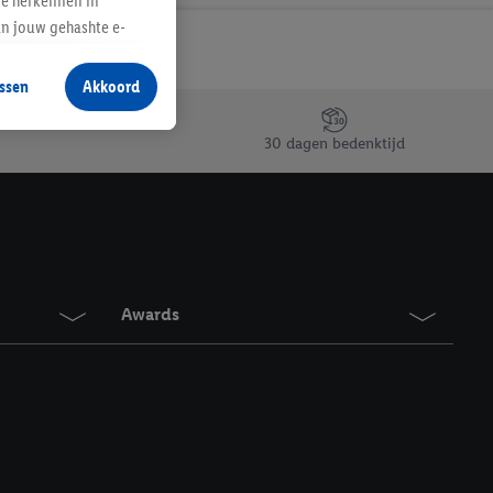
te herkennen in
an jouw gehashte e-
aan jou zijn
ssen
Akkoord
r producten waarin je
 winkel te plaatsen
30 dagen bedenktijd
innen verschillende
 van jouw gehashte e-
an jou kunnen worden
erking.
Awards
en vergelijkbare
en. Meer informatie,
t moment in te
r
voor meer informatie