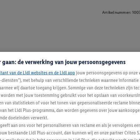
Artikelnummer:
100
r gaan: de verwerking van jouw persoonsgegevens
itant van de Lidl websites en de Lidl app
jouw persoonsgegevens op onze w
l-diensten"), met behulp van verschillende technieken waarmee informati
armee wij daartoe toegang krijgen. Sommige van deze technieken zijn tec
worden met jouw toestemming gebruikt voor het opslaan van voorkeursins
n van statistieken of voor het tonen van gepersonaliseerde reclame binne
ent van het Lidl Plus-programma, dan worden gegevens over jouw aankoopge
mde doeleinden verwerkt.
 geeft aan ons voor het personaliseren van reclame en als je vervolgens ee
ouw bestaande Lidl Plus-account, dan kunnen wij en onze partner Criteo S.