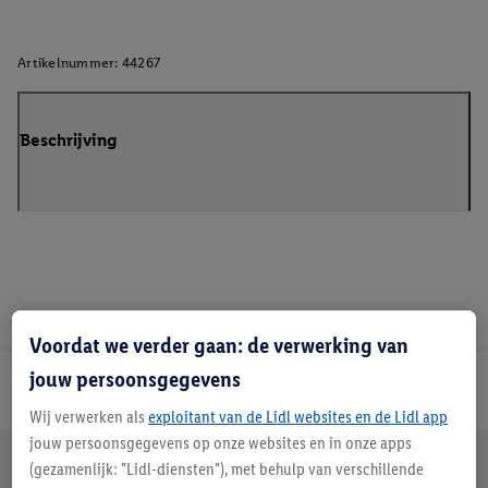
Artikelnummer:
44267
Beschrijving
Voordat we verder gaan: de verwerking van
jouw persoonsgegevens
Lidl Nieuwsbrief
Wij verwerken als
exploitant van de Lidl websites en de Lidl app
jouw persoonsgegevens op onze websites en in onze apps
Jouw voordelen bij ons als Lidl webshop klant
(gezamenlijk: "Lidl-diensten"), met behulp van verschillende
Gratis retourneren
Veilig winkelen
30 dagen bedenktijd