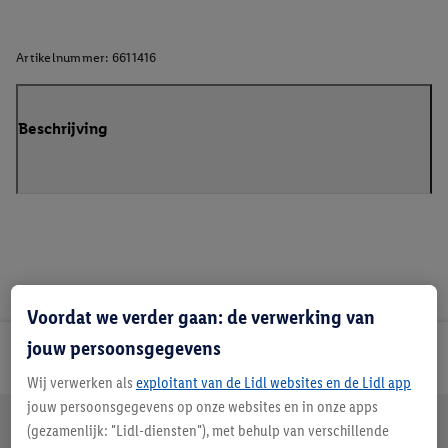
Artikelnummer:
6611416
Beschrijving
Voordat we verder gaan: de verwerking van
jouw persoonsgegevens
Lidl Nieuwsbrief
Wij verwerken als
exploitant van de Lidl websites en de Lidl app
jouw persoonsgegevens op onze websites en in onze apps
Jouw voordelen bij ons als Lidl webshop klant
(gezamenlijk: "Lidl-diensten"), met behulp van verschillende
Gratis retourneren
Veilig winkelen
30 dagen bedenktijd