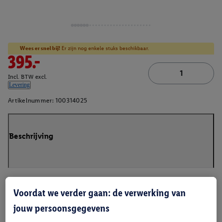
Wees er snel bij!
Er zijn nog enkele stuks beschikbaar.
395.-
Incl. BTW excl.
Levering
Artikelnummer:
100314025
Beschrijving
Voordat we verder gaan: de verwerking van
jouw persoonsgegevens