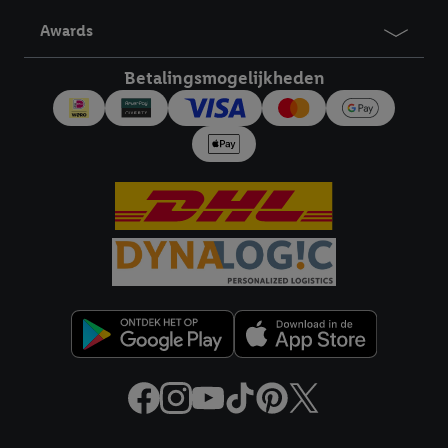
derden en om je in die diensten gepersonaliseerde reclame te
Awards
tonen. Voor dit doel kan jouw gehashte e-mailadres ook worden
samengevoegd met andere identifiers of met identifiers die
Betalingsmogelijkheden
door Criteo S.A. aan jou zijn toegewezen.
Als je hiervoor toestemming geeft, dan kunnen retargeting
advertenties worden weergegeven voor producten waarin je
eerder interesse hebt getoond (bijvoorbeeld door het product
in een winkelmandje van een online winkel te plaatsen maar het
niet te kopen). De retargeting advertenties kunnen op
verschillende eindapparaten en binnen verschillende Lidl-
diensten worden weergegeven, als verschillende eindapparaten
en Lidl-diensten, met behulp van jouw gehashte e-mailadres en
met eventuele andere identifiers of met identifiers waarover
Criteo S.A. beschikt, aan jou kunnen worden toegewezen.
Onder "Aanpassen" kun je aangeven met welke cookies en
vergelijkbare technieken en met welke verwerkingsdoeleinden
je instemt. Verder kan je er meer informatie vinden over de
gegevensverwerking.
Door te klikken op "Weigeren", kies je voor de optie dat er enkel