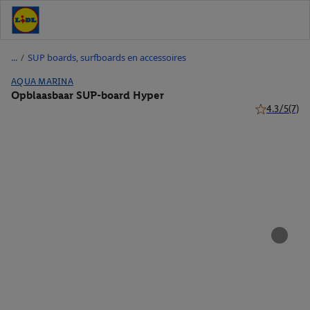
/
SUP boards, surfboards en accessoires
AQUA MARINA
Opblaasbaar SUP-board Hyper
4.3/5
(7)
4.3 van 5 ste