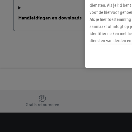
diensten. Als je lid b
voor de hiervoor genoe
Handleidingen en downloads
Als je hier toestemming
aanmaakt of inlogt op j
identifier maken met he
diensten van derden en 
mailadres ook worden sa
toegewezen.
Als je hiervoor toeste
eerder interesse hebt g
maar het niet te kopen)
Lidl-diensten worden we
mailadres en met eventu
toegewezen.
Jouw voordelen bij ons als Lidl webshop klant
Onder "Aanpassen" kun 
Gratis retourneren
verwerkingsdoeleinden j
Door te klikken op "Weig
technieken worden gebr