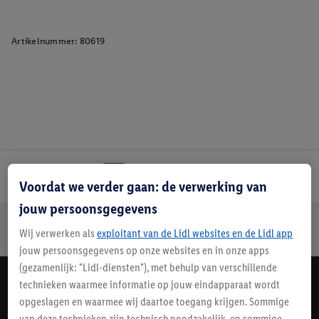
Artikelnummer:
80619
Lidl Nieuwsbrief
Voordat we verder gaan: de verwerking van
jouw persoonsgegevens
Jouw voordelen bij ons als Lidl webshop klant
Wij verwerken als
exploitant van de Lidl websites en de Lidl app
Gratis retourneren
Veilig winkelen
30 dagen bedenktijd
jouw persoonsgegevens op onze websites en in onze apps
(gezamenlijk: "Lidl-diensten"), met behulp van verschillende
technieken waarmee informatie op jouw eindapparaat wordt
Lidl Nieuwsbrief
opgeslagen en waarmee wij daartoe toegang krijgen. Sommige
Schrijf je in
van deze technieken zijn technisch noodzakelijk, en sommige