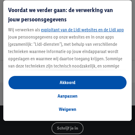
Beschrijving
Voordat we verder gaan: de verwerking van
jouw persoonsgegevens
Wij verwerken als
exploitant van de Lidl websites en de Lidl app
jouw persoonsgegevens op onze websites en in onze apps
(gezamenlijk: "Lidl-diensten"), met behulp van verschillende
technieken waarmee informatie op jouw eindapparaat wordt
opgeslagen en waarmee wij daartoe toegang krijgen. Sommige
van deze technieken zijn technisch noodzakelijk, en sommige
Lidl Nieuwsbrief
technieken worden met jouw toestemming gebruikt voor het
opslaan van voorkeursinstellingen, het verzamelen en
Akkoord
analyseren van statistieken of voor het tonen van
Jouw voordelen bij ons als Lidl webshop klant
gepersonaliseerde reclame binnen en buiten de Lidl-diensten.
Aanpassen
Gratis retourneren
Veilig winkelen
30 dagen bedenktijd
Als je lid bent van het Lidl Plus-programma, dan worden
gegevens over jouw aankoopgedrag in de winkel ook voor de
Weigeren
hiervoor genoemde doeleinden verwerkt.
Lidl Nieuwsbrief
Als je hier toestemming geeft aan ons voor het personaliseren
Schrijf je in
van reclame en als je vervolgens een Lidl Plus-account