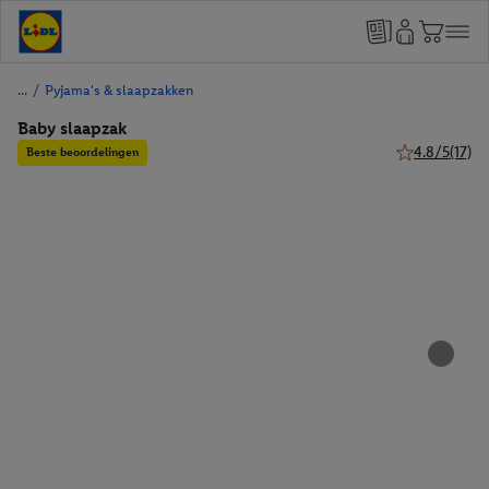
/
Pyjama's & slaapzakken
Baby slaapzak
4.8/5
(17)
Beste beoordelingen
4.8 van 5 ster