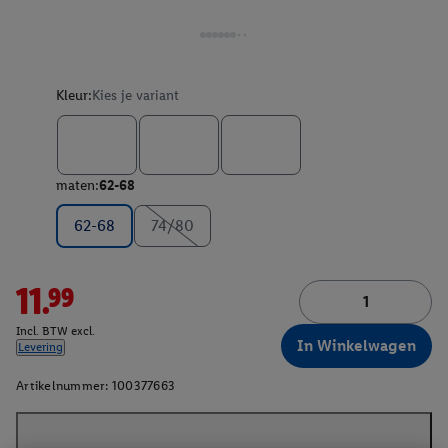
Kleur:
Kies je variant
maten:
62-68
62-68
74/80
11.99
Incl. BTW excl.
In Winkelwagen
Levering
Artikelnummer:
100377663