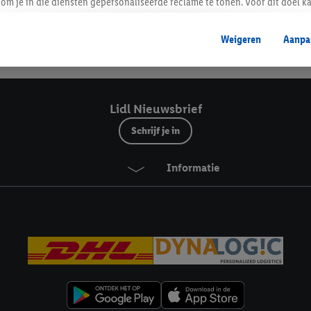
Lidl Nieuwsbrief
om je in die diensten gepersonaliseerde reclame te tonen. Voor dit doel k
mengevoegd met andere identifiers of met identifiers die door Criteo S.A. 
Weigeren
Aanpa
mming geeft, dan kunnen retargeting advertenties worden weergegeven voo
Veilig winkelen
etoond (bijvoorbeeld door het product in een winkelmandje van een online
. De retargeting advertenties kunnen op verschillende eindapparaten en b
ergegeven, als verschillende eindapparaten en Lidl-diensten, met behulp
Lidl Nieuwsbrief
ele andere identifiers of met identifiers waarover Criteo S.A. beschikt, a
Schrijf je in
je aangeven met welke cookies en vergelijkbare technieken en met welke
Informatie
e instemt. Verder kan je er meer informatie vinden over de gegevensverw
eren", kies je voor de optie dat er enkel technisch noodzakelijke cookies 
uikt.
ikken, stem je in met alle verwerkingen voor alle bovengenoemde doeleind
agperiode van de gegevens en je recht om jouw toestemming op elk gewens
privacyverklaring
.
Je vindt de impressum voor de Lidl website hier.
Klik
hie
inzetten.