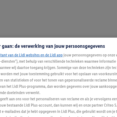
r gaan: de verwerking van jouw persoonsgegevens
itant van de Lidl websites en de Lidl app
jouw persoonsgegevens op onze w
l-diensten"), met behulp van verschillende technieken waarmee informati
armee wij daartoe toegang krijgen. Sommige van deze technieken zijn tec
worden met jouw toestemming gebruikt voor het opslaan van voorkeursins
n van statistieken of voor het tonen van gepersonaliseerde reclame binne
ent van het Lidl Plus-programma, dan worden gegevens over jouw aankoopge
mde doeleinden verwerkt.
 geeft aan ons voor het personaliseren van reclame en als je vervolgens ee
ouw bestaande Lidl Plus-account, dan kunnen wij en onze partner Criteo S.
t e-mailadres dat je hebt opgegeven in Lidl Plus, die gebruikt wordt om je 