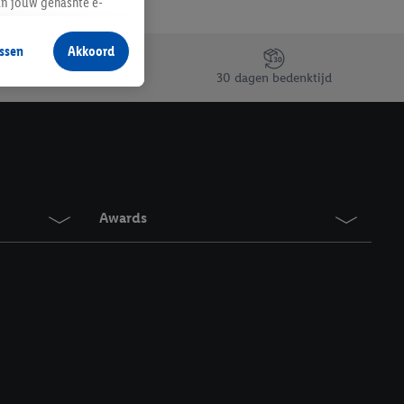
an jouw gehashte e-
aan jou zijn
ssen
Akkoord
r producten waarin je
30 dagen bedenktijd
 winkel te plaatsen
innen verschillende
 van jouw gehashte e-
an jou kunnen worden
Awards
erking.
en vergelijkbare
en. Meer informatie,
t moment in te
r
voor meer informatie