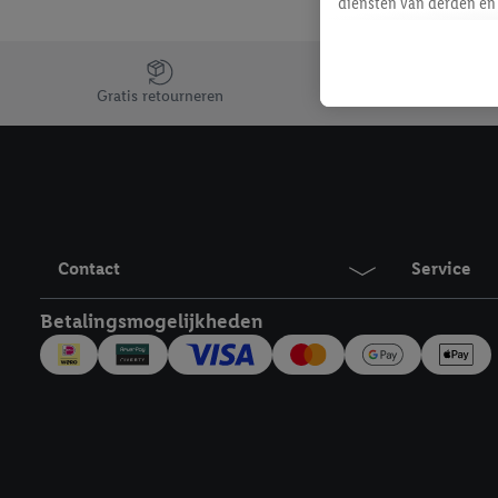
diensten van derden en 
mailadres ook worden sa
toegewezen.
Jouw voordelen bij ons als Lidl webshop klant
Als je hiervoor toeste
Gratis retourneren
eerder interesse hebt g
maar het niet te kopen)
Lidl-diensten worden we
mailadres en met eventu
toegewezen.
Onder "Aanpassen" kun 
Contact
Service
verwerkingsdoeleinden j
Door te klikken op "Weig
Betalingsmogelijkheden
technieken worden gebr
Door op "Akkoord" te kl
inclusief over de opsl
trekken, vind je in onze
over de cookies die wij 