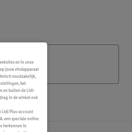
ebsites en in onze
e op jouw eindapparaat
hnisch noodzakelijk,
tellingen, het
n en buiten de Lidl-
drag in de winkel ook
n Lidl Plus-account
A. een speciale online
te herkennen in