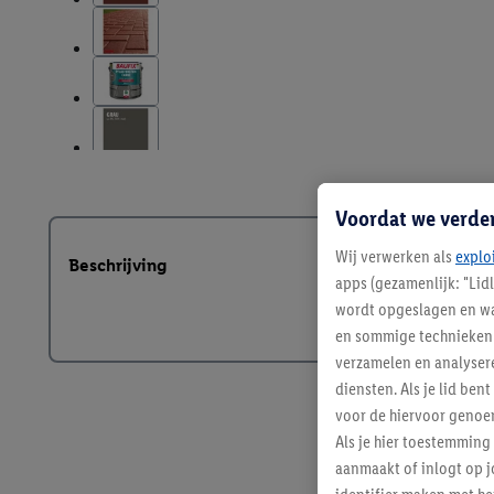
Voordat we verde
Wij verwerken als
explo
Beschrijving
apps (gezamenlijk: "Lid
wordt opgeslagen en wa
en sommige technieken 
verzamelen en analysere
diensten. Als je lid b
voor de hiervoor genoe
Als je hier toestemming
aanmaakt of inlogt op j