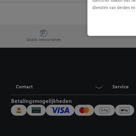
identifier maken met he
diensten van derden en 
mailadres ook worden sa
toegewezen.
Als je hiervoor toeste
Jouw voordelen bij ons als Lidl webshop klant
eerder interesse hebt g
Gratis retourneren
maar het niet te kopen)
Lidl-diensten worden we
mailadres en met eventu
toegewezen.
Onder "Aanpassen" kun 
verwerkingsdoeleinden j
Contact
Service
Door te klikken op "Weig
technieken worden gebr
Betalingsmogelijkheden
Door op "Akkoord" te kl
inclusief over de opsl
trekken, vind je in onze
over de cookies die wij 