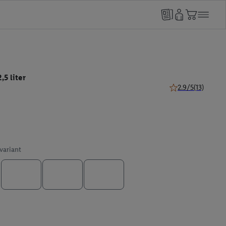
,5 liter
2.9/5
(13)
2.9 van 5 sterren (
 variant