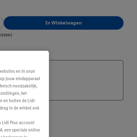
In Winkelwagen
363842
ebsites en in onze
e op jouw eindapparaat
hnisch noodzakelijk,
tellingen, het
n en buiten de Lidl-
drag in de winkel ook
n Lidl Plus-account
A. een speciale online