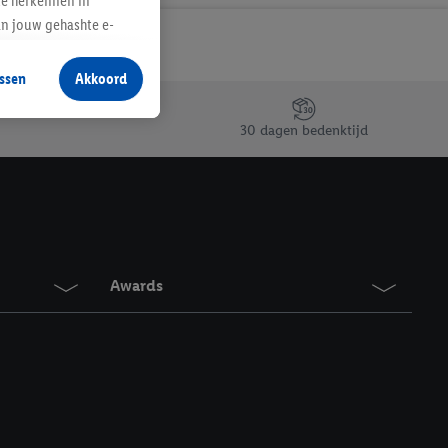
te herkennen in
an jouw gehashte e-
aan jou zijn
ssen
Akkoord
r producten waarin je
 winkel te plaatsen
30 dagen bedenktijd
innen verschillende
 van jouw gehashte e-
an jou kunnen worden
erking.
Awards
en vergelijkbare
en. Meer informatie,
t moment in te
r
voor meer informatie