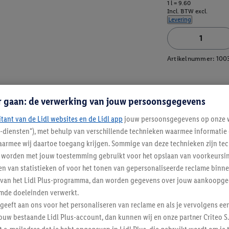
1 l = 9.60
Incl. BTW excl.
Levering
Artikelnummer:
100
r gaan: de verwerking van jouw persoonsgegevens
itant van de Lidl websites en de Lidl app
jouw persoonsgegevens op onze w
l-diensten"), met behulp van verschillende technieken waarmee informati
armee wij daartoe toegang krijgen. Sommige van deze technieken zijn tec
worden met jouw toestemming gebruikt voor het opslaan van voorkeursins
n van statistieken of voor het tonen van gepersonaliseerde reclame binne
ent van het Lidl Plus-programma, dan worden gegevens over jouw aankoopge
mde doeleinden verwerkt.
 geeft aan ons voor het personaliseren van reclame en als je vervolgens ee
ouw bestaande Lidl Plus-account, dan kunnen wij en onze partner Criteo S.