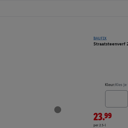
BAUFIX
Straatsteenverf 2
Kleur:
Kies je
23.99
per 2.5-l