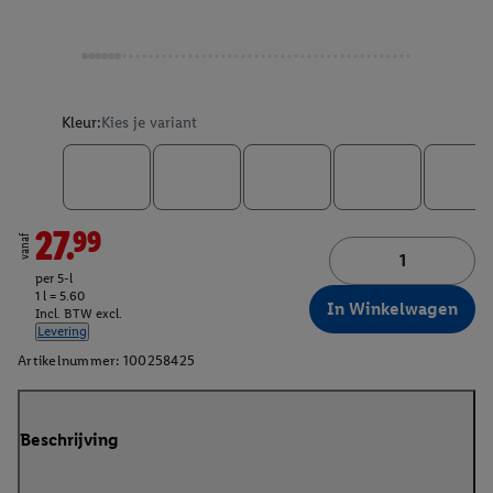
Kleur:
Kies je variant
27.99
vanaf
per 5-l
1 l = 5.60
In Winkelwagen
Incl. BTW excl.
Levering
Artikelnummer:
100258425
Beschrijving