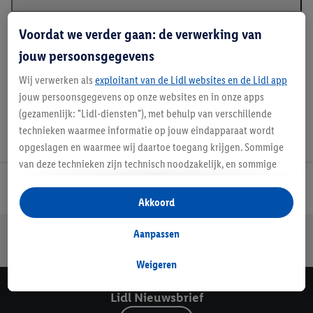
Voordat we verder gaan: de verwerking van
Handleidingen en downloads
jouw persoonsgegevens
Wij verwerken als
exploitant van de Lidl websites en de Lidl app
jouw persoonsgegevens op onze websites en in onze apps
(gezamenlijk: "Lidl-diensten"), met behulp van verschillende
technieken waarmee informatie op jouw eindapparaat wordt
opgeslagen en waarmee wij daartoe toegang krijgen. Sommige
van deze technieken zijn technisch noodzakelijk, en sommige
technieken worden met jouw toestemming gebruikt voor het
Lidl Nieuwsbrief
opslaan van voorkeursinstellingen, het verzamelen en
Akkoord
analyseren van statistieken of voor het tonen van
gepersonaliseerde reclame binnen en buiten de Lidl-diensten.
Jouw voordelen bij ons als Lidl webshop klant
Aanpassen
Als je lid bent van het Lidl Plus-programma, dan worden
Gratis retourneren
Veilig winkelen
30 dagen bedenktijd
gegevens over jouw aankoopgedrag in de winkel ook voor de
Weigeren
hiervoor genoemde doeleinden verwerkt.
Lidl Nieuwsbrief
Als je hier toestemming geeft aan ons voor het personaliseren