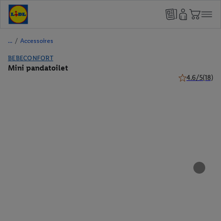
/
Accessoires
BEBECONFORT
Mini pandatoilet
4.6/5
(18)
4.6 van 5 ster