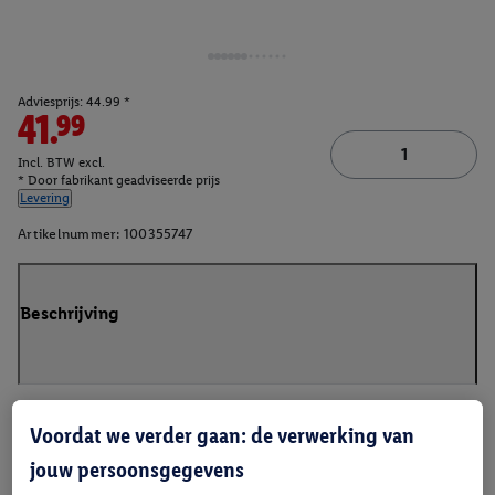
Adviesprijs: 44.99 *
41.99
Incl. BTW excl.
* Door fabrikant geadviseerde prijs
Levering
Artikelnummer:
100355747
Beschrijving
Voordat we verder gaan: de verwerking van
jouw persoonsgegevens