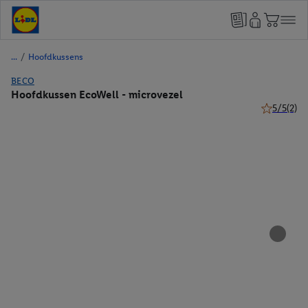
/
Hoofdkussens
BECO
Hoofdkussen EcoWell - microvezel
5/5
(2)
5 van 5 ste