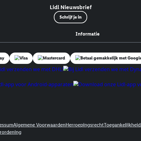
Lidl Nieuwsbrief
Schrijf je in
Informatie
essum
Algemene Voorwaarden
Herroepingsrecht
Toegankelijkheid
erordening