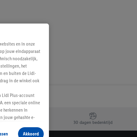
ebsites en in onze
e op jouw eindapparaat
hnisch noodzakelijk,
tellingen, het
n en buiten de Lidl-
drag in de winkel ook
n Lidl Plus-account
A. een speciale online
te herkennen in
an jouw gehashte e-
30 dagen bedenktijd
aan jou zijn
ssen
Akkoord