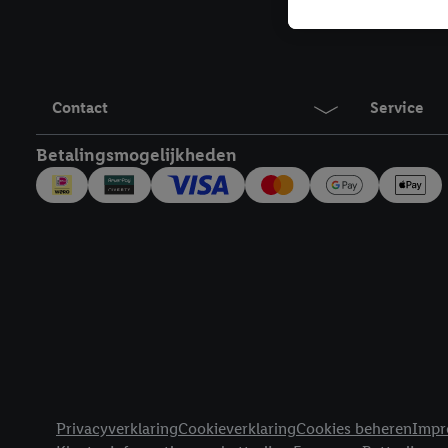
Als je hiervoor toeste
eerder interesse hebt g
maar het niet te kopen)
Lidl-diensten worden we
mailadres en met eventu
Contact
Service
toegewezen.
Onder "Aanpassen" kun 
Betalingsmogelijkheden
verwerkingsdoeleinden j
Door te klikken op "Weig
technieken worden gebr
Door op "Akkoord" te kl
inclusief over de opsl
trekken, vind je in onze
over de cookies die wij 
Juridische koppelingen
Privacyverklaring
Cookieverklaring
Cookies beheren
Impr