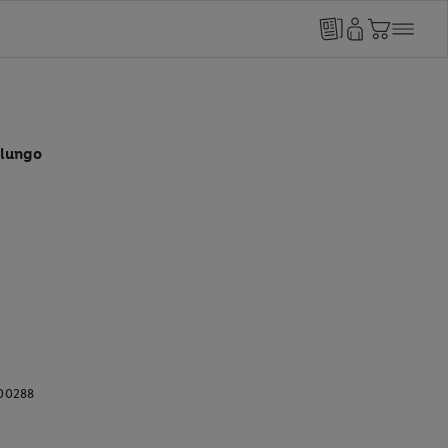
 lungo
00288