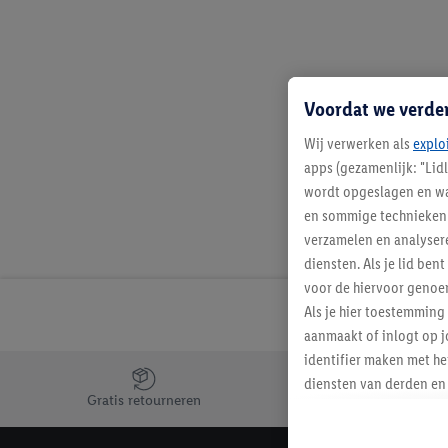
Voordat we verde
Wij verwerken als
explo
apps (gezamenlijk: "Lid
wordt opgeslagen en wa
en sommige technieken 
verzamelen en analysere
diensten. Als je lid b
voor de hiervoor genoe
Als je hier toestemming
aanmaakt of inlogt op j
identifier maken met he
Jouw voordelen bij ons als Lidl webshop klant
diensten van derden en 
Gratis retourneren
mailadres ook worden sa
toegewezen.