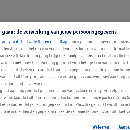
r gaan: de verwerking van jouw persoonsgegevens
itant van de Lidl websites en de Lidl app
jouw persoonsgegevens op onze w
l-diensten"), met behulp van verschillende technieken waarmee informati
armee wij daartoe toegang krijgen. Sommige van deze technieken zijn tec
worden met jouw toestemming gebruikt voor het opslaan van voorkeursins
n van statistieken of voor het tonen van gepersonaliseerde reclame binne
ent van het Lidl Plus-programma, dan worden gegevens over jouw aankoopge
mde doeleinden verwerkt.
 geeft aan ons voor het personaliseren van reclame en als je vervolgens ee
Lidl Nieuwsbrief
ouw bestaande Lidl Plus-account, dan kunnen wij en onze partner Criteo S.
t e-mailadres dat je hebt opgegeven in Lidl Plus, die gebruikt wordt om je 
om je in die diensten gepersonaliseerde reclame te tonen. Voor dit doel k
Veilig winkelen
mengevoegd met andere identifiers of met identifiers die door Criteo S.A. 
Weigeren
Aanpa