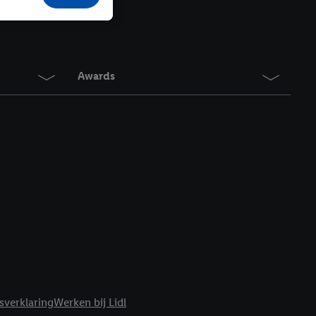
r producten waarin je
 winkel te plaatsen
innen verschillende
 van jouw gehashte e-
an jou kunnen worden
Awards
erking.
en vergelijkbare
en. Meer informatie,
t moment in te
r
voor meer informatie
sverklaring
Werken bij Lidl