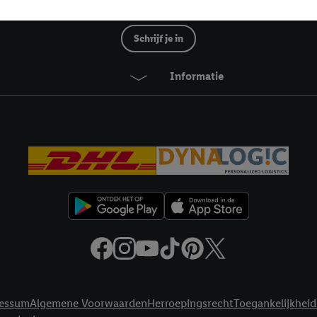
mming geeft, dan kunnen retargeting advertenties worden weergegeven voo
Lidl Nieuwsbrief
etoond (bijvoorbeeld door het product in een winkelmandje van een online
. De retargeting advertenties kunnen op verschillende eindapparaten en b
Schrijf je in
ergegeven, als verschillende eindapparaten en Lidl-diensten, met behulp
ele andere identifiers of met identifiers waarover Criteo S.A. beschikt, a
Informatie
je aangeven met welke cookies en vergelijkbare technieken en met welke
e instemt. Verder kan je er meer informatie vinden over de gegevensverw
eren", kies je voor de optie dat er enkel technisch noodzakelijke cookies 
uikt.
ikken, stem je in met alle verwerkingen voor alle bovengenoemde doeleind
agperiode van de gegevens en je recht om jouw toestemming op elk gewens
privacyverklaring
.
Je vindt de impressum voor de Lidl website hier.
Klik
hie
inzetten.
essum
Algemene Voorwaarden
Herroepingsrecht
Toegankelijkheid