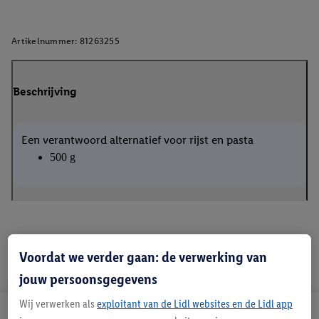
Artikelnummer:
81263255
Beschrijving
Een verantwoord alternatief voor rijst en pasta
500 g
Voordat we verder gaan: de verwerking van
jouw persoonsgegevens
Wij verwerken als
exploitant van de Lidl websites en de Lidl app
Lidl Nieuwsbrief