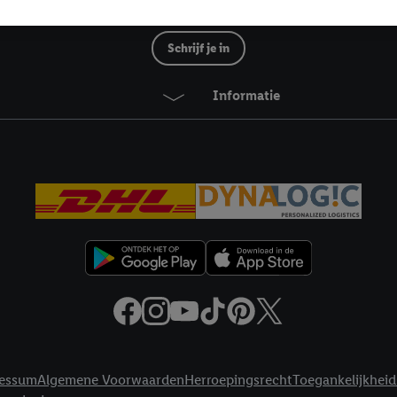
mming geeft, dan kunnen retargeting advertenties worden weergegeven voo
Lidl Nieuwsbrief
etoond (bijvoorbeeld door het product in een winkelmandje van een online
. De retargeting advertenties kunnen op verschillende eindapparaten en b
Schrijf je in
ergegeven, als verschillende eindapparaten en Lidl-diensten, met behulp
ele andere identifiers of met identifiers waarover Criteo S.A. beschikt, a
Informatie
je aangeven met welke cookies en vergelijkbare technieken en met welke
e instemt. Verder kan je er meer informatie vinden over de gegevensverw
eren", kies je voor de optie dat er enkel technisch noodzakelijke cookies 
uikt.
ikken, stem je in met alle verwerkingen voor alle bovengenoemde doeleind
agperiode van de gegevens en je recht om jouw toestemming op elk gewens
privacyverklaring
.
Je vindt de impressum voor de Lidl website hier.
Klik
hie
inzetten.
essum
Algemene Voorwaarden
Herroepingsrecht
Toegankelijkheid