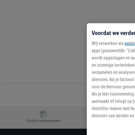
Voordat we verde
Wij verwerken als
explo
apps (gezamenlijk: "Lid
wordt opgeslagen en wa
en sommige technieken 
verzamelen en analysere
diensten. Als je lid b
voor de hiervoor genoe
Als je hier toestemming
aanmaakt of inlogt op j
identifier maken met he
Jouw voordelen bij ons als Lidl webshop klant
diensten van derden en 
Gratis retourneren
mailadres ook worden sa
toegewezen.