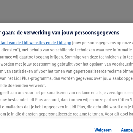
r gaan: de verwerking van jouw persoonsgegevens
itant van de Lidl websites en de Lidl app
jouw persoonsgegevens op onze w
l-diensten"), met behulp van verschillende technieken waarmee informati
armee wij daartoe toegang krijgen. Sommige van deze technieken zijn tec
worden met jouw toestemming gebruikt voor het opslaan van voorkeursins
n van statistieken of voor het tonen van gepersonaliseerde reclame binne
ent van het Lidl Plus-programma, dan worden gegevens over jouw aankoopge
mde doeleinden verwerkt.
 geeft aan ons voor het personaliseren van reclame en als je vervolgens ee
Lidl Nieuwsbrief
ouw bestaande Lidl Plus-account, dan kunnen wij en onze partner Criteo S.
t e-mailadres dat je hebt opgegeven in Lidl Plus, die gebruikt wordt om je 
om je in die diensten gepersonaliseerde reclame te tonen. Voor dit doel k
Veilig winkelen
mengevoegd met andere identifiers of met identifiers die door Criteo S.A. 
Weigeren
Aanpa