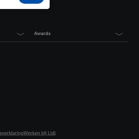
r producten waarin je
 winkel te plaatsen
innen verschillende
 van jouw gehashte e-
an jou kunnen worden
Awards
erking.
en vergelijkbare
en. Meer informatie,
t moment in te
r
voor meer informatie
sverklaring
Werken bij Lidl