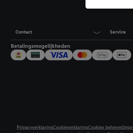
Als je hiervoor toeste
eerder interesse hebt g
maar het niet te kopen)
Lidl-diensten worden we
mailadres en met eventu
Contact
Service
toegewezen.
Onder "Aanpassen" kun 
Betalingsmogelijkheden
verwerkingsdoeleinden j
Door te klikken op "Weig
technieken worden gebr
Door op "Akkoord" te kl
inclusief over de opsl
trekken, vind je in onze
over de cookies die wij 
Juridische koppelingen
Privacyverklaring
Cookieverklaring
Cookies beheren
Impr