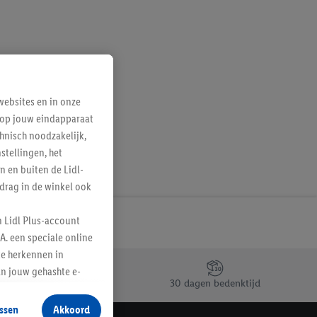
ebsites en in onze
e op jouw eindapparaat
hnisch noodzakelijk,
tellingen, het
n en buiten de Lidl-
drag in de winkel ook
n Lidl Plus-account
A. een speciale online
te herkennen in
an jouw gehashte e-
30 dagen bedenktijd
aan jou zijn
ssen
Akkoord