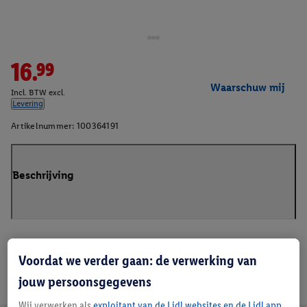
16.99
Waarschuw mij
Incl. BTW excl.
Levering
Artikelnummer:
100364191
Beschrijving
Voordat we verder gaan: de verwerking van
jouw persoonsgegevens
Wij verwerken als
exploitant van de Lidl websites en de Lidl app