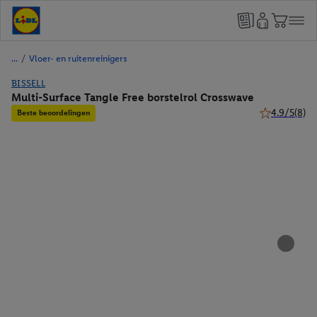
/
Vloer- en ruitenreinigers
BISSELL
Multi-Surface Tangle Free borstelrol Crosswave
4.9/5
(8)
Beste beoordelingen
4.9 van 5 ste