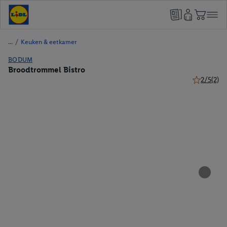
/
Keuken & eetkamer
BODUM
Broodtrommel Bistro
2/5
(2)
2 van 5 ste