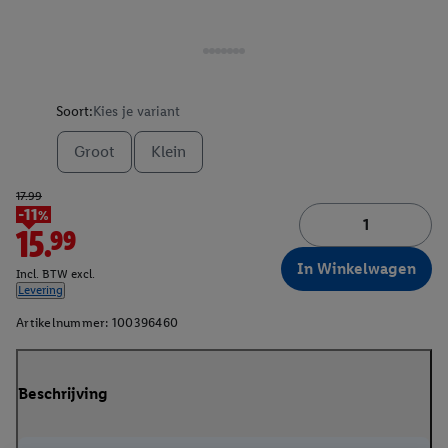
Soort:
Kies je variant
Groot
Klein
17.99
-11%
15.99
In Winkelwagen
Incl. BTW excl.
Levering
Artikelnummer:
100396460
Beschrijving