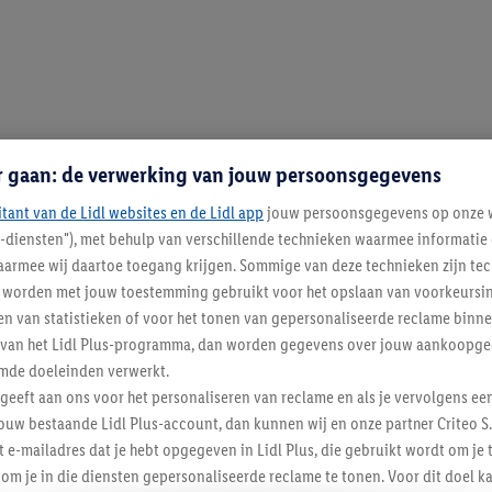
r gaan: de verwerking van jouw persoonsgegevens
itant van de Lidl websites en de Lidl app
jouw persoonsgegevens op onze w
l-diensten"), met behulp van verschillende technieken waarmee informati
armee wij daartoe toegang krijgen. Sommige van deze technieken zijn tec
worden met jouw toestemming gebruikt voor het opslaan van voorkeursins
n van statistieken of voor het tonen van gepersonaliseerde reclame binne
ent van het Lidl Plus-programma, dan worden gegevens over jouw aankoopge
mde doeleinden verwerkt.
 geeft aan ons voor het personaliseren van reclame en als je vervolgens ee
ouw bestaande Lidl Plus-account, dan kunnen wij en onze partner Criteo S.
t e-mailadres dat je hebt opgegeven in Lidl Plus, die gebruikt wordt om je 
om je in die diensten gepersonaliseerde reclame te tonen. Voor dit doel k