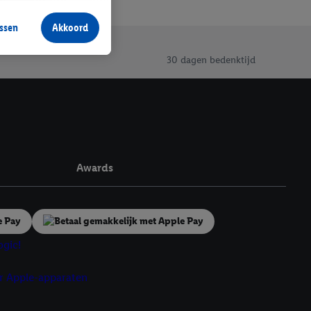
aan jou zijn
ssen
Akkoord
r producten waarin je
 winkel te plaatsen
30 dagen bedenktijd
innen verschillende
 van jouw gehashte e-
an jou kunnen worden
erking.
Awards
en vergelijkbare
en. Meer informatie,
t moment in te
r
voor meer informatie