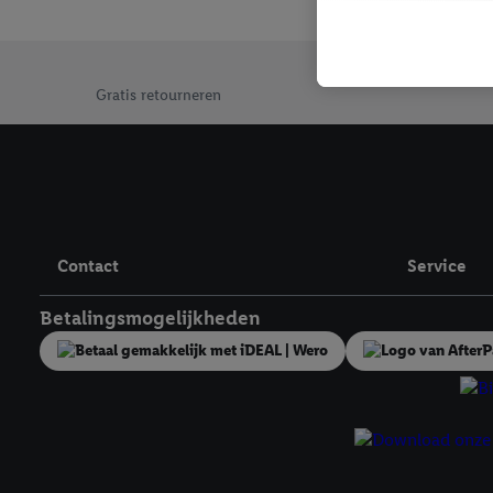
mailadres ook worden sa
toegewezen.
Als je hiervoor toeste
Jouw voordelen bij ons als Lidl webshop klant
eerder interesse hebt g
Gratis retourneren
maar het niet te kopen)
Lidl-diensten worden we
mailadres en met eventu
toegewezen.
Onder "Aanpassen" kun 
verwerkingsdoeleinden j
Contact
Service
Door te klikken op "Weig
technieken worden gebr
Betalingsmogelijkheden
Door op "Akkoord" te kl
inclusief over de opsl
trekken, vind je in onze
over de cookies die wij 