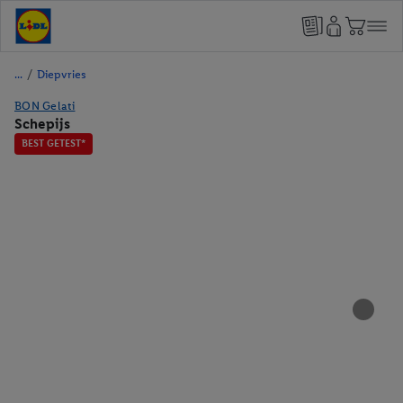
/
Diepvries
BON Gelati
Schepijs
BEST GETEST*