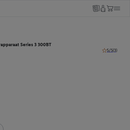
rapparaat Series 3 300BT
5/5
(3)
5 van 5 sterren 