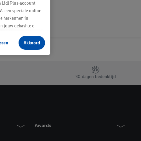
n Lidl Plus-account
A. een speciale online
te herkennen in
an jouw gehashte e-
aan jou zijn
ssen
Akkoord
r producten waarin je
 winkel te plaatsen
innen verschillende
 van jouw gehashte e-
30 dagen bedenktijd
an jou kunnen worden
erking.
en vergelijkbare
en. Meer informatie,
Awards
t moment in te
r
voor meer informatie