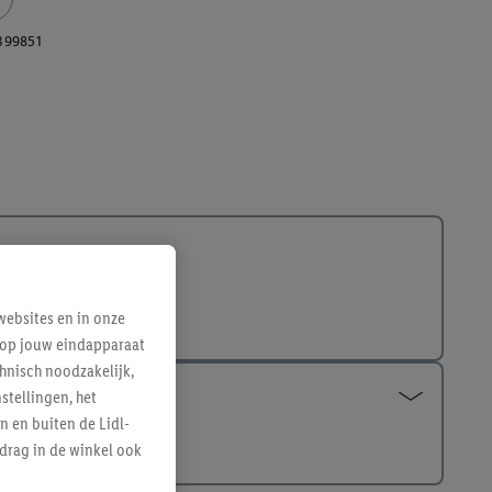
399851
ebsites en in onze
e op jouw eindapparaat
hnisch noodzakelijk,
tellingen, het
n en buiten de Lidl-
drag in de winkel ook