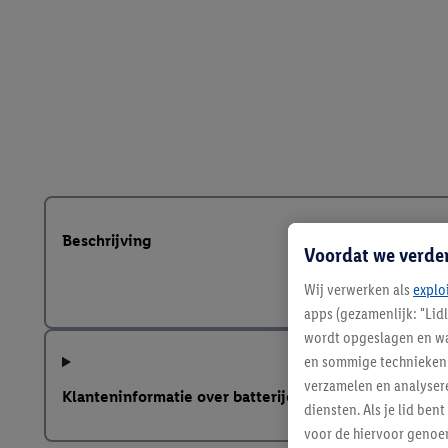
Beschrijving
Voordat we verde
Wij verwerken als
explo
apps (gezamenlijk: "Lid
wordt opgeslagen en wa
en sommige technieken 
verzamelen en analysere
Klanteninformatie over batterijen Europese Batterij
diensten. Als je lid b
voor de hiervoor genoe