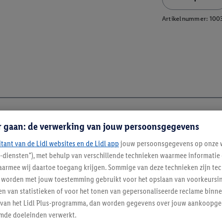
Artikelnummer:
100
r gaan: de verwerking van jouw persoonsgegevens
itant van de Lidl websites en de Lidl app
jouw persoonsgegevens op onze w
l-diensten"), met behulp van verschillende technieken waarmee informati
armee wij daartoe toegang krijgen. Sommige van deze technieken zijn tec
worden met jouw toestemming gebruikt voor het opslaan van voorkeursins
n van statistieken of voor het tonen van gepersonaliseerde reclame binne
enverordening
ent van het Lidl Plus-programma, dan worden gegevens over jouw aankoopge
mde doeleinden verwerkt.