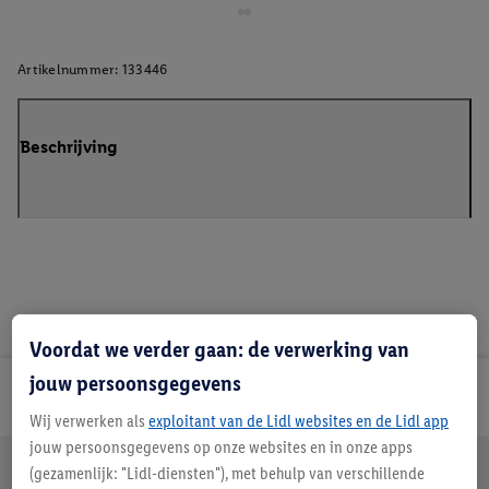
Artikelnummer:
133446
Beschrijving
Voordat we verder gaan: de verwerking van
jouw persoonsgegevens
Lidl Nieuwsbrief
Wij verwerken als
exploitant van de Lidl websites en de Lidl app
jouw persoonsgegevens op onze websites en in onze apps
Jouw voordelen bij ons als Lidl webshop klant
(gezamenlijk: "Lidl-diensten"), met behulp van verschillende