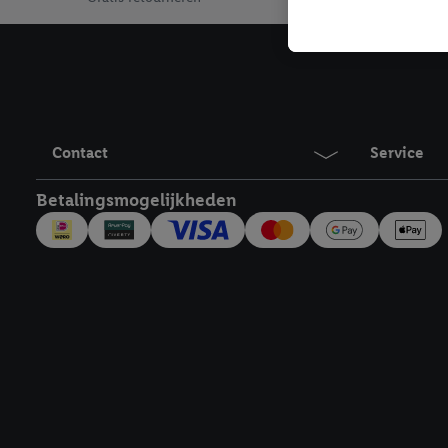
toegewezen.
Als je hiervoor toeste
eerder interesse hebt g
maar het niet te kopen)
Lidl-diensten worden we
mailadres en met eventu
toegewezen.
Contact
Service
Onder "Aanpassen" kun 
verwerkingsdoeleinden j
Betalingsmogelijkheden
Door te klikken op "Weig
technieken worden gebr
Door op "Akkoord" te kl
inclusief over de opsl
trekken, vind je in onze
over de cookies die wij 
Juridische koppelingen