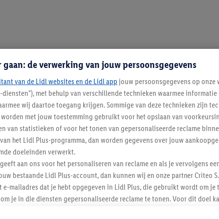
r gaan: de verwerking van jouw persoonsgegevens
itant van de Lidl websites en de Lidl app
jouw persoonsgegevens op onze w
l-diensten"), met behulp van verschillende technieken waarmee informati
armee wij daartoe toegang krijgen. Sommige van deze technieken zijn tec
worden met jouw toestemming gebruikt voor het opslaan van voorkeursins
n van statistieken of voor het tonen van gepersonaliseerde reclame binne
ent van het Lidl Plus-programma, dan worden gegevens over jouw aankoopge
mde doeleinden verwerkt.
 geeft aan ons voor het personaliseren van reclame en als je vervolgens ee
ouw bestaande Lidl Plus-account, dan kunnen wij en onze partner Criteo S.
Lidl Nieuwsbrief
t e-mailadres dat je hebt opgegeven in Lidl Plus, die gebruikt wordt om je 
om je in die diensten gepersonaliseerde reclame te tonen. Voor dit doel k
mengevoegd met andere identifiers of met identifiers die door Criteo S.A. 
Veilig winkelen