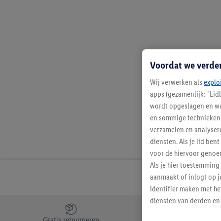
Voordat we verde
Wij verwerken als
explo
apps (gezamenlijk: "Lid
wordt opgeslagen en wa
en sommige technieken 
verzamelen en analysere
diensten. Als je lid b
voor de hiervoor genoe
Als je hier toestemming
aanmaakt of inlogt op j
identifier maken met he
diensten van derden en 
Jouw voordelen bij ons als Lidl webshop klant
mailadres ook worden sa
Gratis retourneren