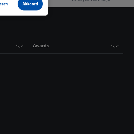
ssen
Akkoord
r producten waarin je
 winkel te plaatsen
innen verschillende
 van jouw gehashte e-
an jou kunnen worden
Awards
erking.
en vergelijkbare
en. Meer informatie,
t moment in te
r
voor meer informatie