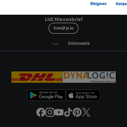
Weigeren
Aanpa
mming geeft, dan kunnen retargeting advertenties worden weergegeven voo
etoond (bijvoorbeeld door het product in een winkelmandje van een online
Lidl Nieuwsbrief
. De retargeting advertenties kunnen op verschillende eindapparaten en b
Schrijf je in
ergegeven, als verschillende eindapparaten en Lidl-diensten, met behulp
ele andere identifiers of met identifiers waarover Criteo S.A. beschikt, a
Informatie
je aangeven met welke cookies en vergelijkbare technieken en met welke
e instemt. Verder kan je er meer informatie vinden over de gegevensverw
eren", kies je voor de optie dat er enkel technisch noodzakelijke cookies 
uikt.
ikken, stem je in met alle verwerkingen voor alle bovengenoemde doeleind
agperiode van de gegevens en je recht om jouw toestemming op elk gewens
privacyverklaring
.
Je vindt de impressum voor de Lidl website hier.
Klik
hie
inzetten.