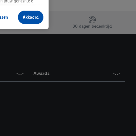
an jouw gehashte e-
aan jou zijn
ssen
Akkoord
r producten waarin je
30 dagen bedenktijd
 winkel te plaatsen
innen verschillende
 van jouw gehashte e-
an jou kunnen worden
Awards
erking.
en vergelijkbare
en. Meer informatie,
t moment in te
r
voor meer informatie