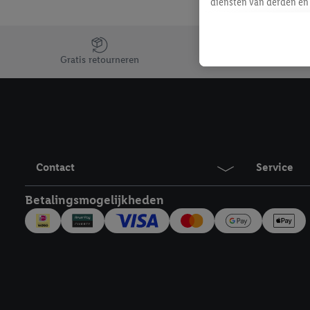
diensten van derden en 
mailadres ook worden sa
toegewezen.
Jouw voordelen bij ons als Lidl webshop klant
Als je hiervoor toeste
Gratis retourneren
eerder interesse hebt g
maar het niet te kopen)
Lidl-diensten worden we
mailadres en met eventu
toegewezen.
Onder "Aanpassen" kun 
Contact
Service
verwerkingsdoeleinden j
Door te klikken op "Weig
Betalingsmogelijkheden
technieken worden gebr
Door op "Akkoord" te kl
inclusief over de opsl
trekken, vind je in onze
over de cookies die wij 