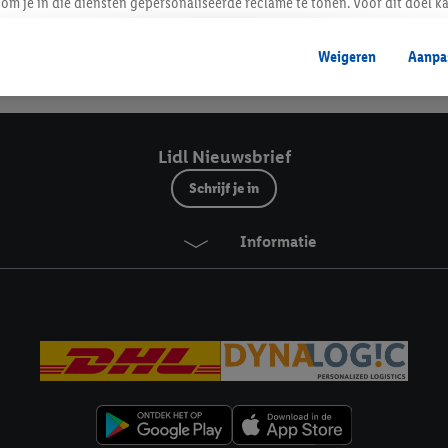
Lidl Nieuwsbrief
om je in die diensten gepersonaliseerde reclame te tonen. Voor dit doel k
mengevoegd met andere identifiers of met identifiers die door Criteo S.A. 
Weigeren
Aanpa
mming geeft, dan kunnen retargeting advertenties worden weergegeven voo
Veilig winkelen
etoond (bijvoorbeeld door het product in een winkelmandje van een online
. De retargeting advertenties kunnen op verschillende eindapparaten en b
ergegeven, als verschillende eindapparaten en Lidl-diensten, met behulp
Lidl Nieuwsbrief
ele andere identifiers of met identifiers waarover Criteo S.A. beschikt, a
Schrijf je in
je aangeven met welke cookies en vergelijkbare technieken en met welke
Informatie
e instemt. Verder kan je er meer informatie vinden over de gegevensverw
eren", kies je voor de optie dat er enkel technisch noodzakelijke cookies 
uikt.
ikken, stem je in met alle verwerkingen voor alle bovengenoemde doeleind
agperiode van de gegevens en je recht om jouw toestemming op elk gewens
privacyverklaring
.
Je vindt de impressum voor de Lidl website hier.
Klik
hie
inzetten.