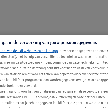
r gaan: de verwerking van jouw persoonsgegevens
itant van de Lidl websites en de Lidl app
jouw persoonsgegevens op onze w
l-diensten"), met behulp van verschillende technieken waarmee informati
armee wij daartoe toegang krijgen. Sommige van deze technieken zijn tec
worden met jouw toestemming gebruikt voor het opslaan van voorkeursins
n van statistieken of voor het tonen van gepersonaliseerde reclame binne
ent van het Lidl Plus-programma, dan worden gegevens over jouw aankoopge
mde doeleinden verwerkt.
 geeft aan ons voor het personaliseren van reclame en als je vervolgens ee
ouw bestaande Lidl Plus-account, dan kunnen wij en onze partner Criteo S.
t e-mailadres dat je hebt opgegeven in Lidl Plus, die gebruikt wordt om je 