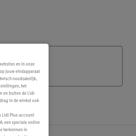
ebsites en in onze
e op jouw eindapparaat
hnisch noodzakelijk,
tellingen, het
n en buiten de Lidl-
drag in de winkel ook
n Lidl Plus-account
A. een speciale online
te herkennen in