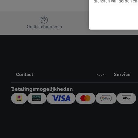
diensten van derden en 
mailadres ook worden sa
toegewezen.
Jouw voordelen bij ons als Lidl webshop klant
Als je hiervoor toeste
Gratis retourneren
eerder interesse hebt g
maar het niet te kopen)
Lidl-diensten worden we
mailadres en met eventu
toegewezen.
Onder "Aanpassen" kun 
Contact
Service
verwerkingsdoeleinden j
Door te klikken op "Weig
Betalingsmogelijkheden
technieken worden gebr
Door op "Akkoord" te kl
inclusief over de opsl
trekken, vind je in onze
over de cookies die wij 