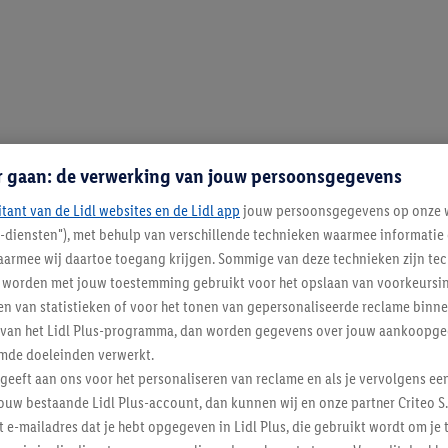
r gaan: de verwerking van jouw persoonsgegevens
itant van de Lidl websites en de Lidl app
jouw persoonsgegevens op onze w
l-diensten"), met behulp van verschillende technieken waarmee informati
armee wij daartoe toegang krijgen. Sommige van deze technieken zijn tec
worden met jouw toestemming gebruikt voor het opslaan van voorkeursins
n van statistieken of voor het tonen van gepersonaliseerde reclame binne
ent van het Lidl Plus-programma, dan worden gegevens over jouw aankoopge
mde doeleinden verwerkt.
 geeft aan ons voor het personaliseren van reclame en als je vervolgens ee
ouw bestaande Lidl Plus-account, dan kunnen wij en onze partner Criteo S.
t e-mailadres dat je hebt opgegeven in Lidl Plus, die gebruikt wordt om je 