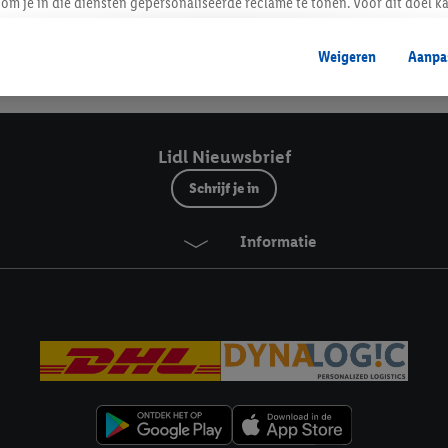
Lidl Nieuwsbrief
om je in die diensten gepersonaliseerde reclame te tonen. Voor dit doel k
mengevoegd met andere identifiers of met identifiers die door Criteo S.A. 
Weigeren
Aanpa
mming geeft, dan kunnen retargeting advertenties worden weergegeven voo
Veilig winkelen
etoond (bijvoorbeeld door het product in een winkelmandje van een online
. De retargeting advertenties kunnen op verschillende eindapparaten en b
ergegeven, als verschillende eindapparaten en Lidl-diensten, met behulp
Lidl Nieuwsbrief
ele andere identifiers of met identifiers waarover Criteo S.A. beschikt, a
Schrijf je in
je aangeven met welke cookies en vergelijkbare technieken en met welke
Informatie
e instemt. Verder kan je er meer informatie vinden over de gegevensverw
eren", kies je voor de optie dat er enkel technisch noodzakelijke cookies 
uikt.
ikken, stem je in met alle verwerkingen voor alle bovengenoemde doeleind
agperiode van de gegevens en je recht om jouw toestemming op elk gewens
privacyverklaring
.
Je vindt de impressum voor de Lidl website hier.
Klik
hie
inzetten.