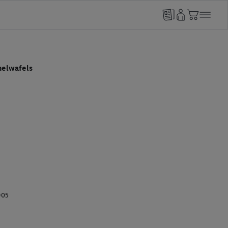
elwafels
905