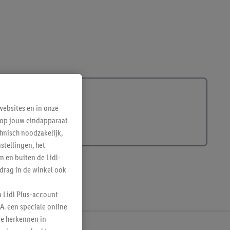
ebsites en in onze
e op jouw eindapparaat
hnisch noodzakelijk,
tellingen, het
n en buiten de Lidl-
drag in de winkel ook
n Lidl Plus-account
A. een speciale online
te herkennen in