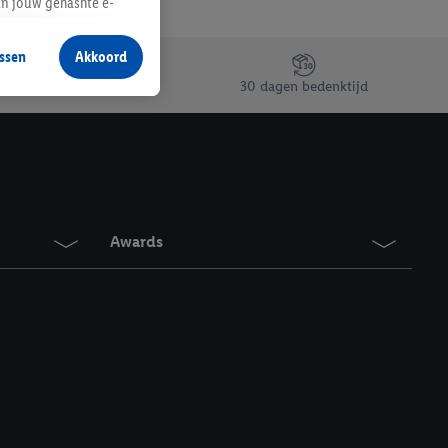
an jouw gehashte e-
aan jou zijn
ssen
Akkoord
r producten waarin je
30 dagen bedenktijd
 winkel te plaatsen
innen verschillende
 van jouw gehashte e-
an jou kunnen worden
Awards
erking.
en vergelijkbare
en. Meer informatie,
t moment in te
r
voor meer informatie