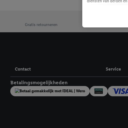
diensten van derden en 
mailadres ook worden sa
toegewezen.
Jouw voordelen bij ons als Lidl webshop klant
Als je hiervoor toeste
Gratis retourneren
eerder interesse hebt g
maar het niet te kopen)
Lidl-diensten worden we
mailadres en met eventu
toegewezen.
Onder "Aanpassen" kun 
Contact
Service
verwerkingsdoeleinden j
Door te klikken op "Weig
Betalingsmogelijkheden
technieken worden gebr
Door op "Akkoord" te kl
inclusief over de opsl
trekken, vind je in onze
over de cookies die wij 