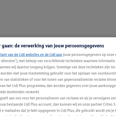
r gaan: de verwerking van jouw persoonsgegevens
itant van de Lidl websites en de Lidl app
jouw persoonsgegevens op onze w
l-diensten"), met behulp van verschillende technieken waarmee informati
armee wij daartoe toegang krijgen. Sommige van deze technieken zijn tec
worden met jouw toestemming gebruikt voor het opslaan van voorkeursins
n van statistieken of voor het tonen van gepersonaliseerde reclame binne
ent van het Lidl Plus-programma, dan worden gegevens over jouw aankoopge
mde doeleinden verwerkt.
 geeft aan ons voor het personaliseren van reclame en als je vervolgens ee
ouw bestaande Lidl Plus-account, dan kunnen wij en onze partner Criteo S.
t e-mailadres dat je hebt opgegeven in Lidl Plus, die gebruikt wordt om je 