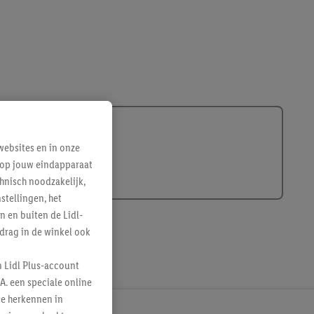
ebsites en in onze
e op jouw eindapparaat
hnisch noodzakelijk,
tellingen, het
n en buiten de Lidl-
drag in de winkel ook
n Lidl Plus-account
A. een speciale online
te herkennen in