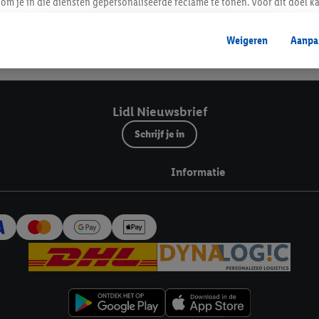
Lidl Nieuwsbrief
om je in die diensten gepersonaliseerde reclame te tonen. Voor dit doel k
mengevoegd met andere identifiers of met identifiers die door Criteo S.A. 
Weigeren
Aanpa
mming geeft, dan kunnen retargeting advertenties worden weergegeven voo
Veilig winkelen
etoond (bijvoorbeeld door het product in een winkelmandje van een online
. De retargeting advertenties kunnen op verschillende eindapparaten en b
ergegeven, als verschillende eindapparaten en Lidl-diensten, met behulp
Lidl Nieuwsbrief
ele andere identifiers of met identifiers waarover Criteo S.A. beschikt, a
Schrijf je in
je aangeven met welke cookies en vergelijkbare technieken en met welke
Informatie
e instemt. Verder kan je er meer informatie vinden over de gegevensverw
eren", kies je voor de optie dat er enkel technisch noodzakelijke cookies 
uikt.
ikken, stem je in met alle verwerkingen voor alle bovengenoemde doeleind
agperiode van de gegevens en je recht om jouw toestemming op elk gewens
privacyverklaring
.
Je vindt de impressum voor de Lidl website hier.
Klik
hie
inzetten.