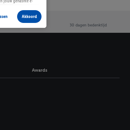
an jouw gehashte e-
aan jou zijn
ssen
Akkoord
r producten waarin je
30 dagen bedenktijd
 winkel te plaatsen
innen verschillende
 van jouw gehashte e-
an jou kunnen worden
Awards
erking.
en vergelijkbare
en. Meer informatie,
t moment in te
r
voor meer informatie